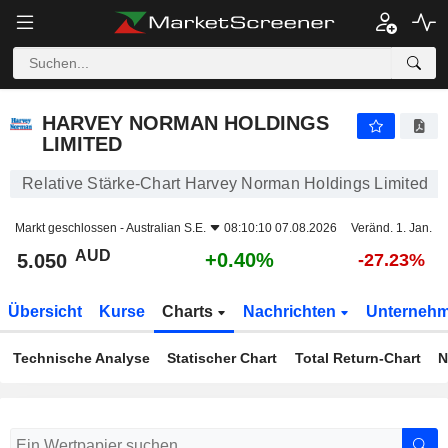
HARVEY NORMAN HOLDINGS LIMITED
5.050
$
+0.40%
HARVEY NORMAN HOLDINGS
LIMITED
Relative Stärke-Chart Harvey Norman Holdings Limited
Markt geschlossen -
Australian S.E.
08:10:10 07.08.2026
Veränd. 1. Jan.
AUD
+0.40%
5.050
-27.23%
Übersicht
Kurse
Charts
Nachrichten
Unterneh
Technische Analyse
Statischer Chart
Total Return-Chart
N