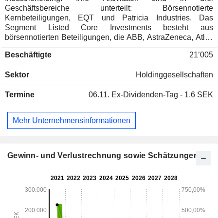
Geschäftsbereiche unterteilt: Börsennotierte
Kernbeteiligungen, EQT und Patricia Industries. Das
Segment Listed Core Investments besteht aus
börsennotierten Beteiligungen, die ABB, AstraZeneca, Atlas
Copco, Electrolux, Ericsson, Husqvarna, Nasdaq, Saab,
Beschäftigte
21’005
SEB, Sobi und Wartsila umfassen. Das Segment EQT
besteht aus den Beteiligungen an der EQT Private Equity
Sektor
Holdinggesellschaften
Gesellschaft. Das Segment Patricia Industries umfasst die
hundertprozentigen Tochtergesellschaften, 3 Scandinavia
Termine
06.11.
Ex-Dividenden-Tag - 1.6 SEK
und das ehemalige IGC-Portfolio sowie alle anderen
Finanzanlagen mit Ausnahme von EQT und dem
Handelsportfolio des Unternehmens. Zu den
Mehr Unternehmensinformationen
hundertprozentigen Tochtergesellschaften gehören Aleris,
BraunAbility, Laborie, Molnlycke, Permobil, The Grand
Group und Vectura.
Gewinn- und Verlustrechnung sowie Schätzungen