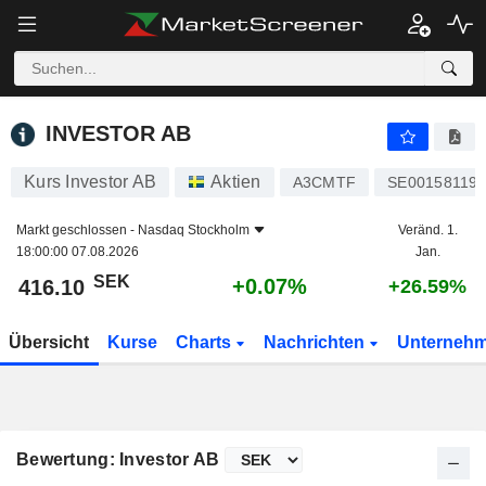
INVESTOR AB
416.10
kr
+0.07%
INVESTOR AB
Kurs Investor AB
Aktien
A3CMTF
SE00158119
Markt geschlossen -
Nasdaq Stockholm
Veränd. 1.
18:00:00 07.08.2026
Jan.
SEK
+0.07%
416.10
+26.59%
Übersicht
Kurse
Charts
Nachrichten
Unterneh
Bewertung: Investor AB