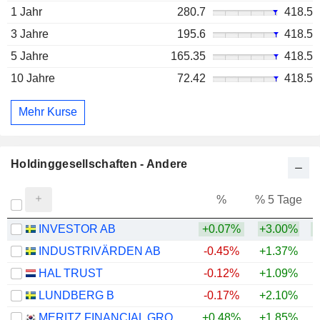
1 Jahr
280.7
418.5
3 Jahre
195.6
418.5
5 Jahre
165.35
418.5
10 Jahre
72.42
418.5
Mehr Kurse
Holdinggesellschaften - Andere
%
% 5 Tage
%
INVESTOR AB
+0.07%
+3.00%
+
INDUSTRIVÄRDEN AB
-0.45%
+1.37%
+
HAL TRUST
-0.12%
+1.09%
+
LUNDBERG B
-0.17%
+2.10%
+
MERITZ FINANCIAL GROUP INC.
+0.48%
+1.85%
+