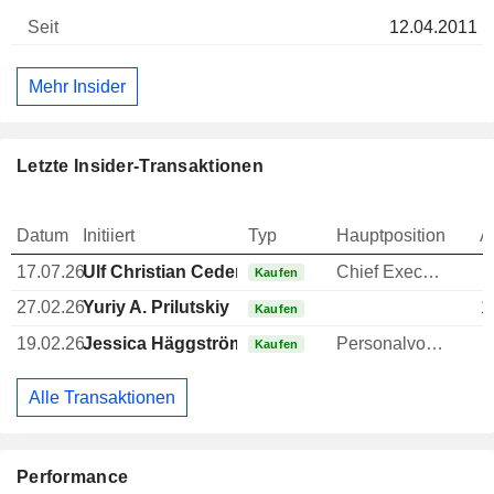
12.04.2011
Mehr Insider
Letzte Insider-Transaktionen
Datum
Initiiert
Typ
Hauptposition
A
17.07.26
Ulf Christian Cederholm
Chief Executive Officer (CEO)
Kaufen
27.02.26
Yuriy A. Prilutskiy
1
Kaufen
19.02.26
Jessica Häggström
Personalvorstand
Kaufen
Alle Transaktionen
Performance