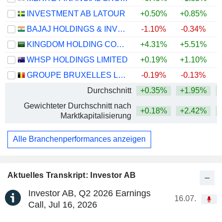
INVESTMENT AB LATOUR
+0.50%
+0.85%
BAJAJ HOLDINGS & INVESTMENT LIMITED
-1.10%
-0.34%
KINGDOM HOLDING COMPANY
+4.31%
+5.51%
+
WHSP HOLDINGS LIMITED
+0.19%
+1.10%
+
GROUPE BRUXELLES LAMBERT SA
-0.19%
-0.13%
Durchschnitt
+0.35%
+1.95%
+
Gewichteter Durchschnitt nach
+0.18%
+2.42%
+
Marktkapitalisierung
Alle Branchenperformances anzeigen
Aktuelles Transkript: Investor AB
Investor AB, Q2 2026 Earnings
16.07.
Call, Jul 16, 2026