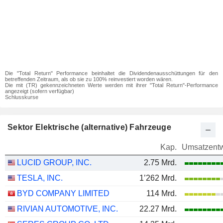
Die "Total Return" Performance beinhaltet die Dividendenausschüttungen für den
betreffenden Zeitraum, als ob sie zu 100% reinvestiert worden wären.
Die mit (TR) gekennzeichneten Werte werden mit ihrer "Total Return"-Performance
angezeigt (sofern verfügbar)
Schlusskurse
Sektor Elektrische (alternative) Fahrzeuge
Kap.
Umsatzentw
LUCID GROUP, INC.
2.75 Mrd.
TESLA, INC.
1’262 Mrd.
BYD COMPANY LIMITED
114 Mrd.
RIVIAN AUTOMOTIVE, INC.
22.27 Mrd.