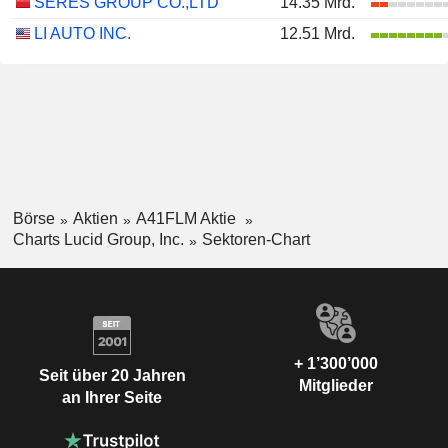
SERES GROUP CO.,LTD
14.35 Mrd.
LI AUTO INC.
12.51 Mrd.
Börse
Aktien
A41FLM Aktie
Charts Lucid Group, Inc.
Sektoren-Chart
+ 1’300’000
Seit über 20 Jahren
Mitglieder
an Ihrer Seite