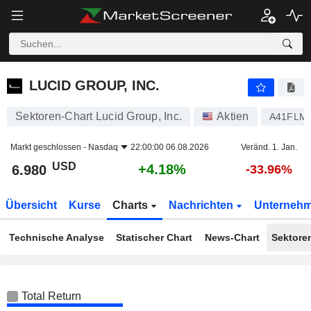
LUCID GROUP, INC.
6.980
$
+4.18%
LUCID GROUP, INC.
Sektoren-Chart Lucid Group, Inc.
Aktien
A41FLM
Markt geschlossen -
Nasdaq
22:00:00 06.08.2026
Veränd. 1. Jan.
USD
+4.18%
6.980
-33.96%
Übersicht
Kurse
Charts
Nachrichten
Unterneh
Technische Analyse
Statischer Chart
News-Chart
Sektore
Total Return