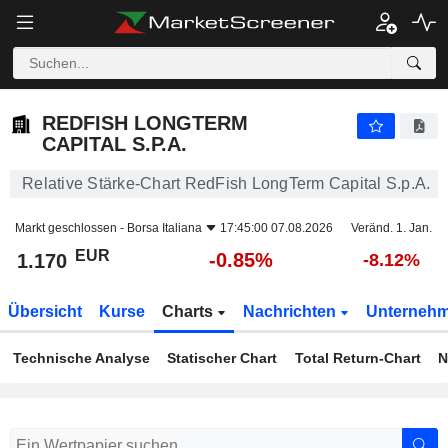
REDFISH LONGTERM CAPITAL S.P.A.
1.170
€
-0.85%
REDFISH LONGTERM
CAPITAL S.P.A.
Relative Stärke-Chart RedFish LongTerm Capital S.p.A.
Markt geschlossen -
Borsa Italiana
17:45:00 07.08.2026
Veränd. 1. Jan.
EUR
-0.85%
1.170
-8.12%
Übersicht
Kurse
Charts
Nachrichten
Unterneh
Technische Analyse
Statischer Chart
Total Return-Chart
N