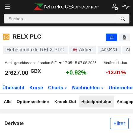
RELX PLC
2’627.00
p
+0.92%
RELX PLC
Hebelprodukte RELX PLC
Aktien
A0M95J
GB
Markt geschlossen -
London S.E.
17:35:15 07.08.2026
Veränd. 1. Jan.
GBX
+0.92%
2’627.00
-13.01%
Übersicht
Kurse
Charts
Nachrichten
Unterneh
Alle
Optionsscheine
Knock-Out
Hebelprodukte
Anlagep
Filter
Derivate