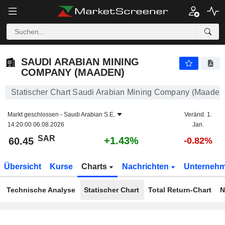
SAUDI ARABIAN MINING COMPANY (MAADEN)
60.45
﷼
+1.43%
SAUDI ARABIAN MINING
COMPANY (MAADEN)
Statischer Chart Saudi Arabian Mining Company (Maaden
Markt geschlossen -
Saudi Arabian S.E.
Veränd. 1.
14:20:00 06.08.2026
Jan.
SAR
+1.43%
60.45
-0.82%
Übersicht
Kurse
Charts
Nachrichten
Unterneh
Technische Analyse
Statischer Chart
Total Return-Chart
N