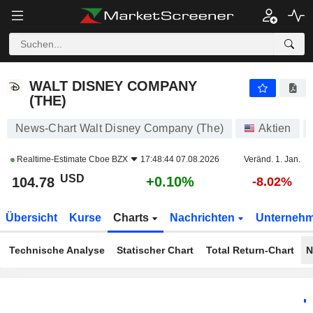
WALT DISNEY COMPANY (THE)
104.78
$
+0.10%
WALT DISNEY COMPANY
(THE)
News-Chart Walt Disney Company (The)
Aktien
Realtime-Estimate
Cboe BZX
17:48:44 07.08.2026
Veränd. 1. Jan.
USD
+0.10%
104.78
-8.02%
Übersicht
Kurse
Charts
Nachrichten
Unterneh
Technische Analyse
Statischer Chart
Total Return-Chart
N