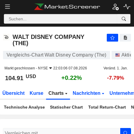
WALT DISNEY COMPANY (THE)
104.91
$
+0.22%
WALT DISNEY COMPANY
(THE)
Vergleichs-Chart Walt Disney Company (The)
Aktie
Markt geschlossen -
NYSE
22:03:06 07.08.2026
Veränd. 1. Jan.
USD
+0.22%
104.91
-7.79%
Übersicht
Kurse
Charts
Nachrichten
Unterneh
Technische Analyse
Statischer Chart
Total Return-Chart
N