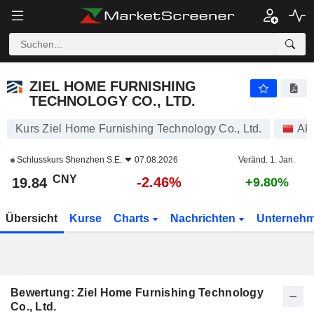
ZIEL HOME FURNISHING TECHNOLOGY CO., LTD.
19.84
¥
-2.46%
ZIEL HOME FURNISHING
TECHNOLOGY CO., LTD.
Kurs Ziel Home Furnishing Technology Co., Ltd.
Akt
Schlusskurs
Shenzhen S.E.
07.08.2026
Veränd. 1. Jan.
CNY
-2.46%
19.84
+9.80%
Übersicht
Kurse
Charts
Nachrichten
Unterneh
Bewertung: Ziel Home Furnishing Technology
Co., Ltd.