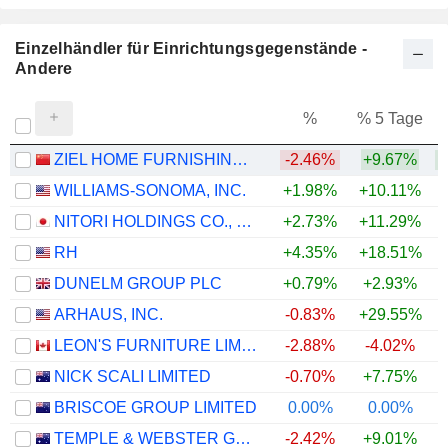
Einzelhändler für Einrichtungsgegenstände -
Andere
%
% 5 Tage
%
ZIEL HOME FURNISHING TECHNOLOGY CO., LTD.
-2.46%
+9.67%
WILLIAMS-SONOMA, INC.
+1.98%
+10.11%
+
NITORI HOLDINGS CO., LTD.
+2.73%
+11.29%
RH
+4.35%
+18.51%
DUNELM GROUP PLC
+0.79%
+2.93%
ARHAUS, INC.
-0.83%
+29.55%
LEON'S FURNITURE LIMITED
-2.88%
-4.02%
NICK SCALI LIMITED
-0.70%
+7.75%
BRISCOE GROUP LIMITED
0.00%
0.00%
TEMPLE & WEBSTER GROUP LTD
-2.42%
+9.01%