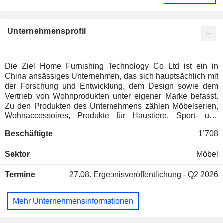
Unternehmensprofil
Die Ziel Home Furnishing Technology Co Ltd ist ein in
China ansässiges Unternehmen, das sich hauptsächlich mit
der Forschung und Entwicklung, dem Design sowie dem
Vertrieb von Wohnprodukten unter eigener Marke befasst.
Zu den Produkten des Unternehmens zählen Möbelserien,
Wohnaccessoires, Produkte für Haustiere, Sport- und
Outdoor-Artikel sowie weitere Produkte. Zu den vom
Beschäftigte
1’708
Unternehmen geführten Marken gehören SONGMICS
HOME, SONGMICS, VASAGLE und FENDREA. Die
Sektor
Möbel
Produkte des Unternehmens werden hauptsächlich in
Wohnzimmern, Schlafzimmern, Küchen,
Termine
27.08.
Ergebnisveröffentlichung - Q2 2026
Eingangsbereichen, Innenhöfen, im Außenbereich und in
anderen Umgebungen eingesetzt. Das Unternehmen
vertreibt seine Produkte hauptsächlich über Amazon, OTTO,
Mehr Unternehmensinformationen
unabhängige Websites und andere E-Commerce-
Plattformen. Das Unternehmen ist vor allem in Ländern und