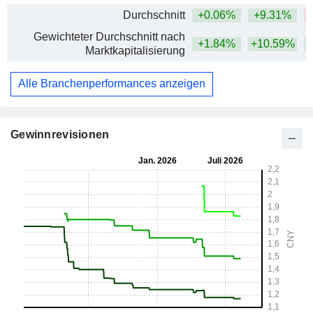
Durchschnitt
+0.06%
+9.31%
Gewichteter Durchschnitt nach
+1.84%
+10.59%
+
Marktkapitalisierung
Alle Branchenperformances anzeigen
Gewinnrevisionen