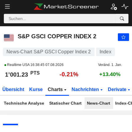
S&P GSCI COPPER INDEX 2
1’001.23
PTS
-0.21%
S&P GSCI COPPER INDEX 2
News-Chart S&P GSCI Copper Index 2
Index
Realtime USA
16:38:45 07.08.2026
Veränd. 1. Jan.
PTS
-0.21%
1’001.23
+13.40%
Übersicht
Kurse
Charts
Nachrichten
Derivate
Technische Analyse
Statischer Chart
News-Chart
Index-C