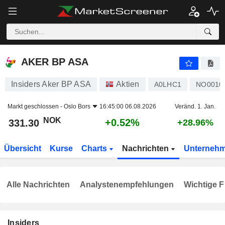
AKER BP ASA
331.30
kr
+0.52%
AKER BP ASA
Insiders Aker BP ASA
Aktien
A0LHC1
NO0010
Markt geschlossen -
Oslo Bors
16:45:00 06.08.2026
Veränd. 1. Jan.
NOK
+0.52%
331.30
+28.96%
Übersicht
Kurse
Charts
Nachrichten
Unterneh
Alle Nachrichten
Analystenempfehlungen
Wichtige F
Insiders