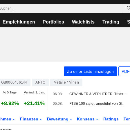
Empfehlungen
Portfolios
Watchlists
Trading
S
Zu einer Liste hinzufügen
PDF-
GB0000456144
ANTO
Metalle / Minen
% 5 Tage
Veränd. 1. Jan.
06.08.
GEWINNER & VERLIERER: Tritax schließt Kapitalerhöhung ab; Wizz Air rutscht in die Verlustzone
+8.92%
+21.41%
05.08.
FTSE 100 steigt, angeführt von Glencore und Next-Zahlen; Banken unter Druck
ehmen
Finanzen
Bewertung
Konsens
Ratings
Te