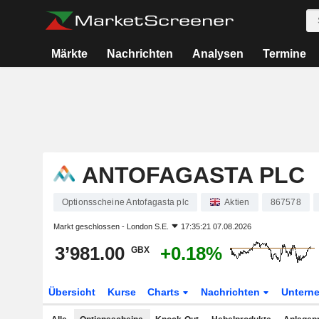
Märkte
Nachrichten
Analysen
Termine
ANTOFAGASTA PLC
Optionsscheine Antofagasta plc
Aktien
867578
Markt geschlossen -
London S.E.
17:35:21 07.08.2026
3’981.00
+0.18%
GBX
Übersicht
Kurse
Charts
Nachrichten
Untern