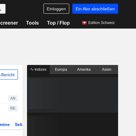
Einloggen
Ein Abo abschließen
creener
Tools
Top / Flop
Edition Schweiz
Indizes
Europa
Amerika
Asien
Bericht
AN
RE
rmine
Sektor
Derivate
ETFs