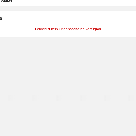
rodukte
e
Leider ist kein Optionsscheine verfügbar