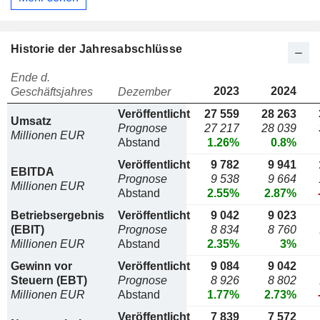
Historie der Jahresabschlüsse
Ende d.
2023
2024
Geschäftsjahres
Dezember
Veröffentlicht
27 559
28 263
Umsatz
Prognose
27 217
28 039
Millionen EUR
Abstand
1.26%
0.8%
Veröffentlicht
9 782
9 941
EBITDA
Prognose
9 538
9 664
Millionen EUR
Abstand
2.55%
2.87%
Betriebsergebnis
Veröffentlicht
9 042
9 023
(EBIT)
Prognose
8 834
8 760
Millionen EUR
Abstand
2.35%
3%
Gewinn vor
Veröffentlicht
9 084
9 042
Steuern (EBT)
Prognose
8 926
8 802
Millionen EUR
Abstand
1.77%
2.73%
Veröffentlicht
7 839
7 572