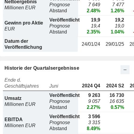
Nettoergebnis
Prognose
7 649
7 477
Millionen EUR
Abstand
2.48%
1.26%
Veröffentlicht
19,9
19,2
Gewinn pro Aktie
Prognose
19,4
19,0
EUR
Abstand
2.35%
1.04%
Datum der
24/01/24
29/01/25
2
Veröffentlichung
Historie der Quartalsergebnisse
Ende d.
2024 Q4
2024 S2
2
Geschäftsjahres
Juni
Veröffentlicht
9 263
16 730
Umsatz
Prognose
9 057
16 635
Millionen EUR
Abstand
2.27%
0.57%
Veröffentlicht
3 596
EBITDA
Prognose
3 315
Millionen EUR
Abstand
8.49%