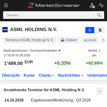
ASML HOLDING N.V.
ASML HOLDING N.V.
Termine ASML Holding N.V.
Aktien
A1J4U4
N
Markt geschlossen -
Euronext Amsterdam
Veränd. 1.
17:55:00 07.08.2026
Jan.
EUR
+0.33%
1’499.00
+62.69%
Übersicht
Kurse
Charts
Nachrichten
Unterneh
Anstehende Termine für ASML Holding N.V.
14.10.2026
Ergebnisveröffentlichung - Q3 2026