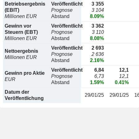
Betriebsergebnis
Veröffentlicht
3 355
(EBIT)
Prognose
3 104
Millionen EUR
Abstand
8.09%
Gewinn vor
Veröffentlicht
3 362
Steuern (EBT)
Prognose
3 110
Millionen EUR
Abstand
8.08%
Veröffentlicht
2 693
Nettoergebnis
Prognose
2 636
Millionen EUR
Abstand
2.16%
Veröffentlicht
6,84
12,1
Gewinn pro Aktie
Prognose
6,73
12,1
EUR
Abstand
1.59%
0.41%
Datum der
29/01/25
29/01/25
1
Veröffentlichung