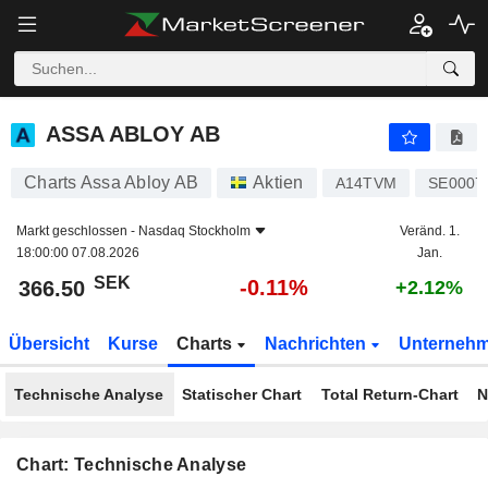
ASSA ABLOY AB
366.50
kr
-0.11%
ASSA ABLOY AB
Charts Assa Abloy AB
Aktien
A14TVM
SE0007
Markt geschlossen -
Nasdaq Stockholm
Veränd. 1.
18:00:00 07.08.2026
Jan.
SEK
-0.11%
366.50
+2.12%
Übersicht
Kurse
Charts
Nachrichten
Unterneh
Technische Analyse
Statischer Chart
Total Return-Chart
N
Chart: Technische Analyse