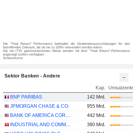
Die "Total Return" Performance beinhaltet die Dividendenausschüttungen für den
betreffenden Zeitraum, als ob sie zu 100% reinvestiert worden wären.
Die mit (TR) gekennzeichneten Werte werden mit ihrer "Total Return"-Performance
angezeigt (sofern verfügbar)
Schlusskurse
Sektor Banken - Andere
Kap.
Umsatzentw
BNP PARIBAS
142 Mrd.
JPMORGAN CHASE & CO.
955 Mrd.
BANK OF AMERICA CORPORATION
442 Mrd.
INDUSTRIAL AND COMMERCIAL BANK OF CHINA LIMITED
380 Mrd.