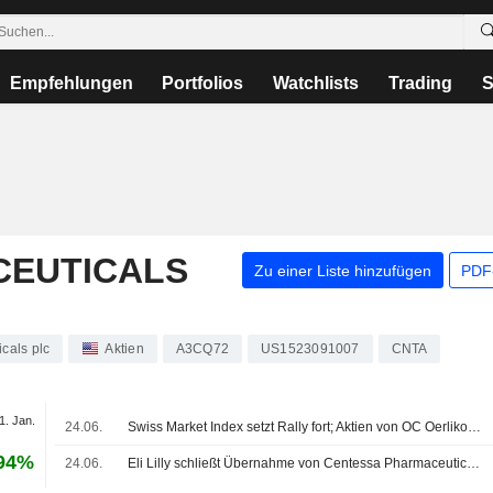
Empfehlungen
Portfolios
Watchlists
Trading
S
CEUTICALS
Zu einer Liste hinzufügen
PDF-
cals plc
Aktien
A3CQ72
US1523091007
CNTA
1. Jan.
24.06.
Swiss Market Index setzt Rally fort; Aktien von OC Oerlikon legen zu
.94%
24.06.
Eli Lilly schließt Übernahme von Centessa Pharmaceuticals ab