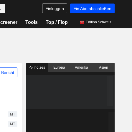
Einloggen
Ein Abo abschließen
creener
Tools
Top / Flop
Edition Schweiz
Indizes
Europa
Amerika
Asien
Bericht
MT
MT