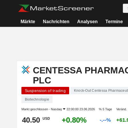
Märkte
Nachrichten
Analysen
Termine
CENTESSA PHARMA
PLC
Suspension of trading
Knock-Out Centessa Pharmaceuti
Biotechnologie
Markt geschlossen -
Nasdaq
22:00:00 23.06.2026
% 5 Tage
Veränd. 
40.50
+0.80%
USD
-.--%
+61