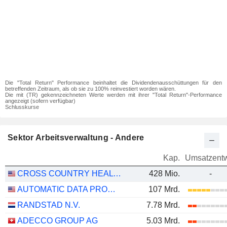
Die "Total Return" Performance beinhaltet die Dividendenausschüttungen für den
betreffenden Zeitraum, als ob sie zu 100% reinvestiert worden wären.
Die mit (TR) gekennzeichneten Werte werden mit ihrer "Total Return"-Performance
angezeigt (sofern verfügbar)
Schlusskurse
Sektor Arbeitsverwaltung - Andere
Kap.
Umsatzentw
CROSS COUNTRY HEALTHCARE
428 Mio.
-
AUTOMATIC DATA PROCESSING, INC.
107 Mrd.
RANDSTAD N.V.
7.78 Mrd.
ADECCO GROUP AG
5.03 Mrd.