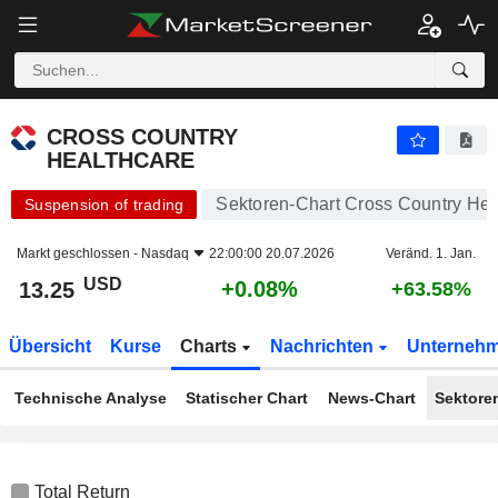
CROSS COUNTRY HEALTHCARE
13.25
$
+0.08%
CROSS COUNTRY
HEALTHCARE
Sektoren-Chart Cross Country Hea
Suspension of trading
Markt geschlossen -
Nasdaq
22:00:00 20.07.2026
Veränd. 1. Jan.
USD
+0.08%
13.25
+63.58%
Übersicht
Kurse
Charts
Nachrichten
Unterneh
Technische Analyse
Statischer Chart
News-Chart
Sektore
Total Return