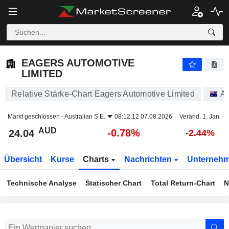
EAGERS AUTOMOTIVE LIMITED
24.04
$
-0.78%
EAGERS AUTOMOTIVE
LIMITED
Relative Stärke-Chart Eagers Automotive Limited
Ak
Markt geschlossen -
Australian S.E.
08:12:12 07.08.2026
Veränd. 1. Jan.
AUD
-0.78%
24.04
-2.44%
Übersicht
Kurse
Charts
Nachrichten
Unterneh
Technische Analyse
Statischer Chart
Total Return-Chart
N