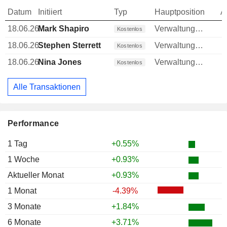
Datum
Initiiert
Typ
Hauptposition
A
18.06.26
Mark Shapiro
Verwaltungsratsmitglied
Kostenlos
18.06.26
Stephen Sterrett
Verwaltungsratsmitglied
Kostenlos
18.06.26
Nina Jones
Verwaltungsratsmitglied
Kostenlos
Alle Transaktionen
Performance
1 Tag
+0.55%
1 Woche
+0.93%
Aktueller Monat
+0.93%
1 Monat
-4.39%
3 Monate
+1.84%
6 Monate
+3.71%