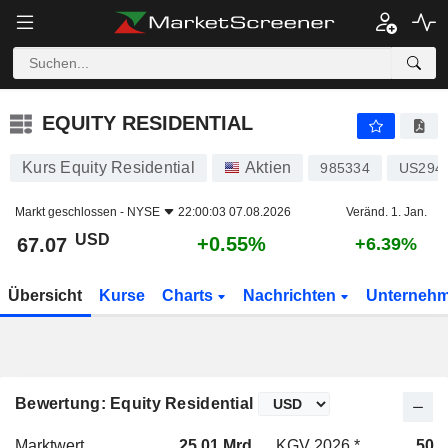
EQUITY RESIDENTIAL
67.07
$
+0.55%
EQUITY RESIDENTIAL
Kurs Equity Residential
Aktien
985334
US294
Markt geschlossen -
NYSE
22:00:03 07.08.2026
Veränd. 1. Jan.
USD
+0.55%
67.07
+6.39%
Übersicht
Kurse
Charts
Nachrichten
Unterneh
Bewertung: Equity Residential
Marktwert
25.01 Mrd.
KGV 2026 *
50.6