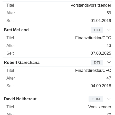
Vorstandsvorsitzender
59
01.01.2019
Bret McLeod
DFI
Finanzdirektor/CFO
43
07.08.2025
Robert Garechana
DFI
Finanzdirektor/CFO
47
04.09.2018
Verwaltungsratsmitglied
Titel
Alter
Seit
David Neithercut
CHM
Vorsitzender
70