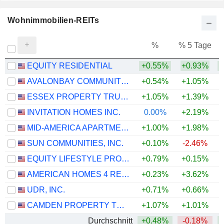
Wohnimmobilien-REITs
%
% 5 Tage
%
EQUITY RESIDENTIAL
+0.55%
+0.93%
AVALONBAY COMMUNITIES, INC.
+0.54%
+1.05%
ESSEX PROPERTY TRUST, INC.
+1.05%
+1.39%
+
INVITATION HOMES INC.
0.00%
+2.19%
MID-AMERICA APARTMENT COMMUNITIES, INC.
+1.00%
+1.98%
SUN COMMUNITIES, INC.
+0.10%
-2.46%
EQUITY LIFESTYLE PROPERTIES, INC.
+0.79%
+0.15%
AMERICAN HOMES 4 RENT
+0.23%
+3.62%
UDR, INC.
+0.71%
+0.66%
CAMDEN PROPERTY TRUST
+1.07%
+1.01%
Durchschnitt
+0.48%
-0.18%