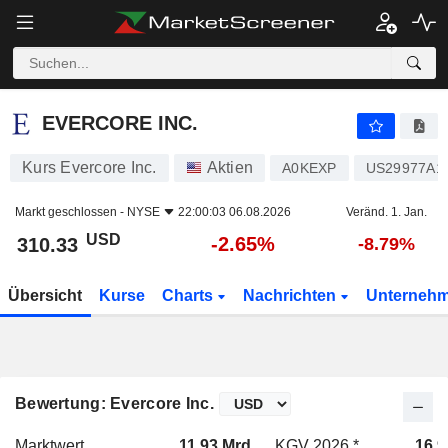
EVERCORE INC.
310.33
$
-2.65%
EVERCORE INC.
Kurs Evercore Inc.
Aktien
A0KEXP
US29977A1
Markt geschlossen -
NYSE
22:00:03 06.08.2026
Veränd. 1. Jan.
USD
-2.65%
310.33
-8.79%
Übersicht
Kurse
Charts
Nachrichten
Unterneh
Bewertung: Evercore Inc.
Marktwert
11.93 Mrd.
KGV 2026 *
16.9