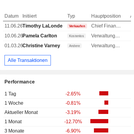
Datum
Initiiert
Typ
Hauptposition
A
11.06.26
Timothy LaLonde
Chief Financial Officer (CFO)
-
Verkaufen
10.06.26
Pamela Carlton
Verwaltungsratsmitglied
Kostenlos
01.03.26
Christine Varney
Verwaltungsratsmitglied
Andere
Alle Transaktionen
Performance
1 Tag
-2.65%
1 Woche
-0.81%
Aktueller Monat
-3.19%
1 Monat
-12.70%
3 Monate
-6.90%