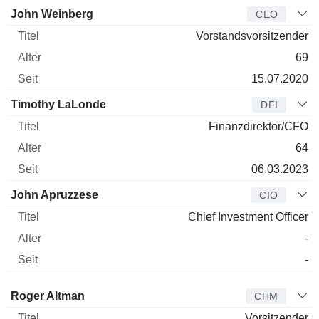
Manager
Titel
Alter
Seit
John Weinberg
CEO
Vorstandsvorsitzender
69
15.07.2020
Timothy LaLonde
DFI
Finanzdirektor/CFO
64
06.03.2023
John Apruzzese
CIO
Chief Investment Officer
-
-
Verwaltungsratsmitglied
Titel
Alter
Seit
Roger Altman
CHM
Vorsitzender