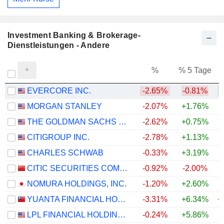
Investment Banking & Brokerage-
Dienstleistungen - Andere
%
% 5 Tage
%
EVERCORE INC.
-2.65%
-0.81%
MORGAN STANLEY
-2.07%
+1.76%
+
THE GOLDMAN SACHS GROUP, INC.
-2.62%
+0.75%
+
CITIGROUP INC.
-2.78%
+1.13%
+
CHARLES SCHWAB
-0.33%
+3.19%
+
CITIC SECURITIES COMPANY LIMITED
-0.92%
-2.00%
NOMURA HOLDINGS, INC.
-1.20%
+2.60%
+
YUANTA FINANCIAL HOLDING CO., LTD.
-3.31%
+6.34%
+
LPL FINANCIAL HOLDINGS INC.
-0.24%
+5.86%