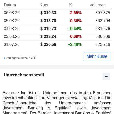
Datum
Kurs
%
Volumen
06.08.26
$ 310.33
-2.65%
397’375
05.08.26
$ 318.78
-0.30%
363’704
04.08.26
$ 319.73
+0.44%
631’576
03.08.26
$ 318.34
-0.69%
580’906
31.07.26
$ 320.56
+2.46%
623’716
Mehr Kurse
verzögerte Kurse NYSE
Unternehmensprofil
Evercore Inc. ist ein Unternehmen, das in den Bereichen
Investmentbanking und Vermögensverwaltung tätig ist. Die
Geschäftsbereiche des Unternehmens umfassen
„Investment Banking & Equities“ sowie „Investment
Management“. Der Bereich „Investment Banking & Equities“