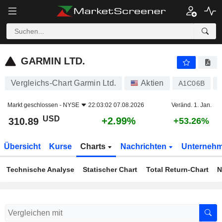
GARMIN LTD.
310.89
$
+2.99%
GARMIN LTD.
Vergleichs-Chart Garmin Ltd.
Aktien
A1C06B
Markt geschlossen -
NYSE
22:03:02 07.08.2026
Veränd. 1. Jan.
USD
+2.99%
310.89
+53.26%
Übersicht
Kurse
Charts
Nachrichten
Unterneh
Technische Analyse
Statischer Chart
Total Return-Chart
N