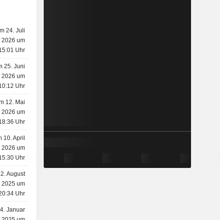
m 24. Juli
2026 um
15:01 Uhr
 25. Juni
2026 um
10:12 Uhr
m 12. Mai
2026 um
18:36 Uhr
 10. April
2026 um
15:30 Uhr
2. August
2025 um
20:34 Uhr
4. Januar
2025 um