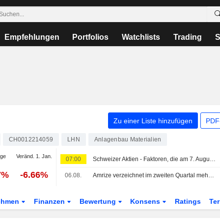
Empfehlungen
Portfolios
Watchlists
Trading
S
Zu einer Liste hinzufügen
PDF-
CH0012214059
LHN
Anlagenbau Materialien
age
Veränd. 1. Jan.
07:00
Schweizer Aktien - Faktoren, die am 7. August im Blick stehen
7%
-6.66%
06.08.
Amrize verzeichnet im zweiten Quartal mehr Umsatz und Gewinn
ehmen
Finanzen
Bewertung
Konsens
Ratings
Te