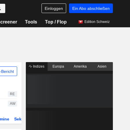
Einloggen
Ein Abo abschließen
creener
Tools
Top / Flop
Edition Schweiz
Indizes
Europa
Amerika
Asien
Bericht
RE
AW
rmine
Sektor
Derivate
ETFs