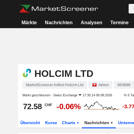
Märkte
Nachrichten
Analysen
Termine
HOLCIM LTD
MarketScreener Artikel Holcim Ltd
Aktien
869898
Markt geschlossen -
Swiss Exchange
17:30:14 06.08.2026
% 5 T
72.58
-0.06%
CHF
-3.7
Übersicht
Kurse
Charts
Nachrichten
Untern