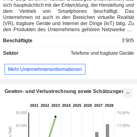
sich hauptsächlich mit der Entwicklung, der Herstellung und
dem Vertrieb von Smartphones beschäftigt. Das
Unternehmen ist auch in den Bereichen virtuelle Realität
(VR), tragbare Geräte und Internet der Dinge (IoT) tätig. Zu
den Produkten des Unternehmens gehören Netzwerke der
5. Generation (G), Smartphones, Blockchain-Telefone,
Beschäftigte
3’905
Mobiltelefonzubehör und VR-Produkte für das
Gesundheitswesen. Das Unternehmen vertreibt seine
Sektor
Telefone und tragbare Geräte
Produkte auf dem heimischen Markt und in Überseemärkten
wie Europa, Nord- und Südamerika und den übrigen
Regionen Asiens.
Mehr Unternehmensinformationen
Gewinn- und Verlustrechnung sowie Schätzungen