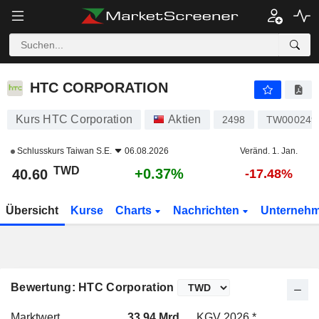
HTC CORPORATION
40.60
NT$
+0.37%
HTC CORPORATION
Kurs HTC Corporation
Aktien
2498
TW000249
Schlusskurs
Taiwan S.E.
06.08.2026
Veränd. 1. Jan.
TWD
+0.37%
40.60
-17.48%
Übersicht
Kurse
Charts
Nachrichten
Unterneh
Bewertung: HTC Corporation
Marktwert
33.94 Mrd.
KGV 2026 *