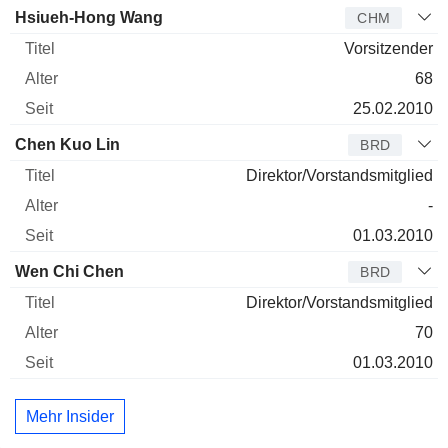
Verwaltungsratsmitglied
Titel
Alter
Seit
Hsiueh-Hong Wang
CHM
Vorsitzender
68
25.02.2010
Chen Kuo Lin
BRD
Direktor/Vorstandsmitglied
-
01.03.2010
Wen Chi Chen
BRD
Direktor/Vorstandsmitglied
70
01.03.2010
Mehr Insider