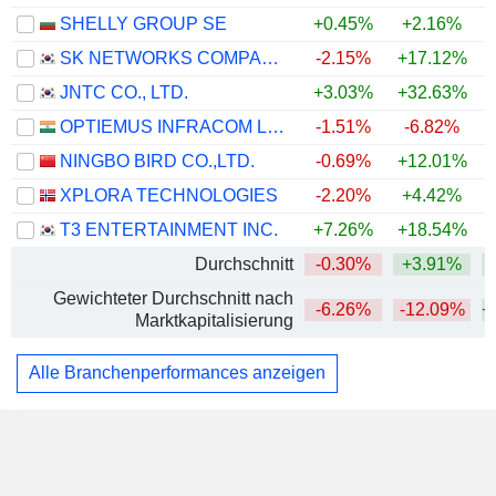
SHELLY GROUP SE
+0.45%
+2.16%
+
SK NETWORKS COMPANY LIMITED
-2.15%
+17.12%
+
JNTC CO., LTD.
+3.03%
+32.63%
OPTIEMUS INFRACOM LIMITED
-1.51%
-6.82%
NINGBO BIRD CO.,LTD.
-0.69%
+12.01%
+
XPLORA TECHNOLOGIES
-2.20%
+4.42%
T3 ENTERTAINMENT INC.
+7.26%
+18.54%
+
Durchschnitt
-0.30%
+3.91%
+
Gewichteter Durchschnitt nach
-6.26%
-12.09%
+
Marktkapitalisierung
Alle Branchenperformances anzeigen