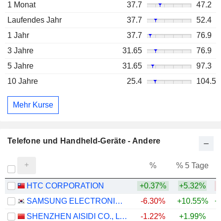
1 Monat
37.7
47.2
Laufendes Jahr
37.7
52.4
1 Jahr
37.7
76.9
3 Jahre
31.65
76.9
5 Jahre
31.65
97.3
10 Jahre
25.4
104.5
Mehr Kurse
Telefone und Handheld-Geräte - Andere
%
% 5 Tage
%
HTC CORPORATION
+0.37%
+5.32%
SAMSUNG ELECTRONICS CO., LTD.
-6.30%
+10.55%
+
SHENZHEN AISIDI CO., LTD.
-1.22%
+1.99%