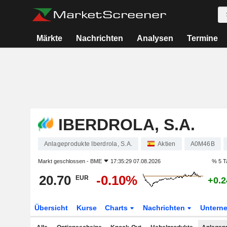
Märkte
Nachrichten
Analysen
Termine
IBERDROLA, S.A.
Anlageprodukte Iberdrola, S.A.
Aktien
A0M46B
Markt geschlossen -
BME
17:35:29 07.08.2026
% 5 T
20.70
-0.10%
EUR
+0.
Übersicht
Kurse
Charts
Nachrichten
Untern