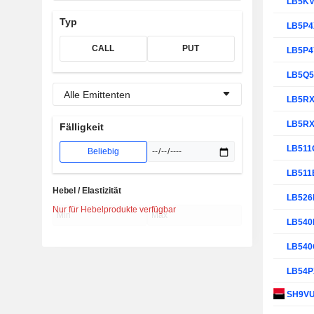
LB5K
Typ
LB5P
CALL
PUT
LB5P
LB5Q
Alle Emittenten
LB5R
LB5R
Fälligkeit
LB511
Beliebig
LB511
Hebel / Elastizität
LB52
Nur für Hebelprodukte verfügbar
LB540
LB54
LB54
SH9V