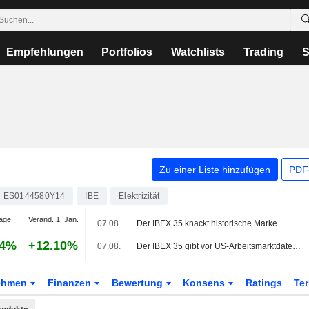
Empfehlungen
Portfolios
Watchlists
Trading
S
Zu einer Liste hinzufügen
PDF-
ES0144580Y14
IBE
Elektrizität
age
Veränd. 1. Jan.
07.08.
Der IBEX 35 knackt historische Marke
24%
+12.10%
07.08.
Der IBEX 35 gibt vor US-Arbeitsmarktdaten nach, auf Wochensicht aber im Plus
ehmen
Finanzen
Bewertung
Konsens
Ratings
Te