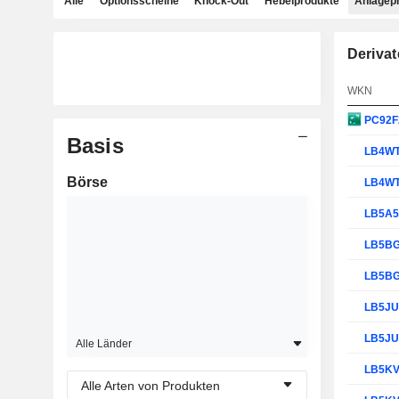
Alle
Optionsscheine
Knock-Out
Hebelprodukte
Anlagep
Derivat
WKN
PC92F
Basis
LB4W
Börse
LB4W
LB5A
LB5B
LB5B
LB5J
LB5J
Alle Länder
LB5K
Alle Arten von Produkten