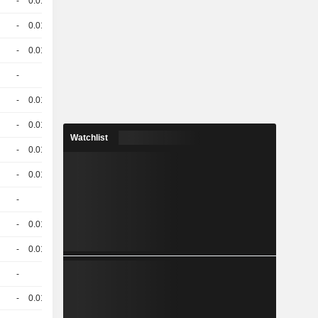
-
0.013
100.93
EUR
-
0.012
100.09
EUR
-
0.013
100.17
EUR
-
1
19.95
EUR
-
0.011
100.76
EUR
-
0.013
101.53
EUR
Watchlist
-
0.014
100.38
EUR
-
0.013
100.20
EUR
-
1
20.07
EUR
-
0.014
100.98
EUR
-
0.015
101.81
EUR
-
1
16.17
EUR
-
0.012
98.96
EUR