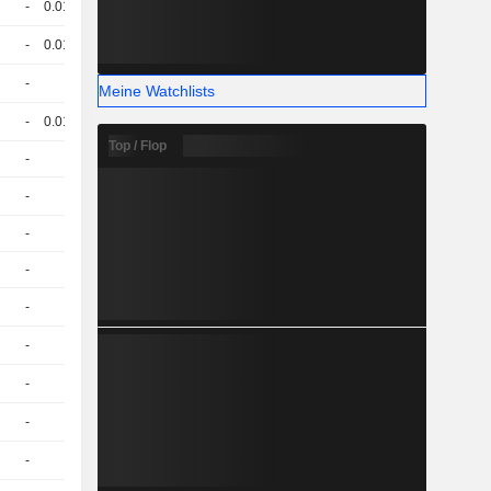
-
0.014
100.44
EUR
-
0.015
100.87
EUR
-
1
20.29
EUR
Meine Watchlists
-
0.015
101.07
EUR
Top / Flop
-
1
19.40
EUR
-
1
19.51
EUR
-
1
16.77
EUR
-
1
15.80
EUR
-
1
17.38
EUR
-
1
17.00
EUR
-
1
20.50
EUR
-
1
20.47
EUR
-
1
17.38
EUR