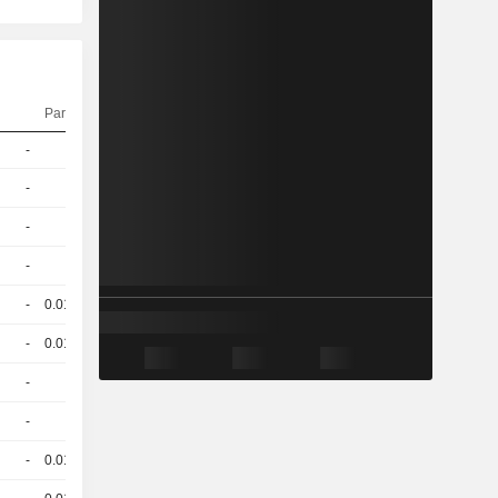
Parität
Kurs
-
1
14.78 / 15
-
1
20.60
EUR
-
1
20.63
EUR
-
1
20.51
EUR
-
0.011
99.68
EUR
-
0.011
100.12
EUR
-
1
20.20
EUR
-
1
20.29
EUR
-
0.012
100.57
EUR