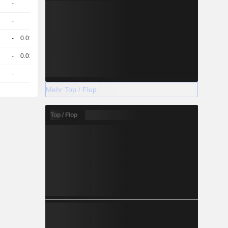
-
1
17.46
EUR
-
1
14.82
EUR
-
0.015
100.08
EUR
-
0.016
100.15
EUR
-
1
13.59
EUR
Mehr Top / Flop
Top / Flop