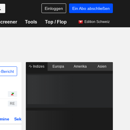
Einloggen
Ein Abo abschließen
creener
Tools
Top / Flop
Edition Schweiz
Indizes
Europa
Amerika
Asien
Bericht
RE
rmine
Sektor
Derivate
ETFs