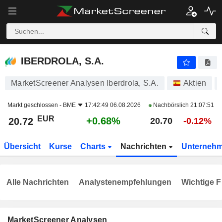
IBERDROLA, S.A.
20.72
€
+0.68%
IBERDROLA, S.A.
MarketScreener Analysen Iberdrola, S.A.
Aktien
Markt geschlossen -
BME
17:42:49 06.08.2026
Nachbörslich
21:07:51
EUR
+0.68%
20.72
20.70
-0.12%
Übersicht
Kurse
Charts
Nachrichten
Unterneh
Alle Nachrichten
Analystenempfehlungen
Wichtige F
MarketScreener Analysen