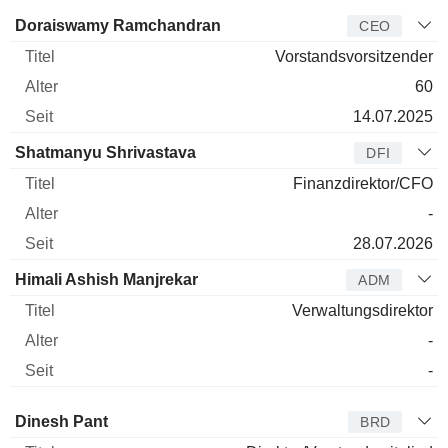
Manager
Titel
Alter
Seit
Doraiswamy Ramchandran
CEO
Vorstandsvorsitzender
60
14.07.2025
Shatmanyu Shrivastava
DFI
Finanzdirektor/CFO
-
28.07.2026
Himali Ashish Manjrekar
ADM
Verwaltungsdirektor
-
-
Verwaltungsratsmitglied
Titel
Alter
Seit
Dinesh Pant
BRD