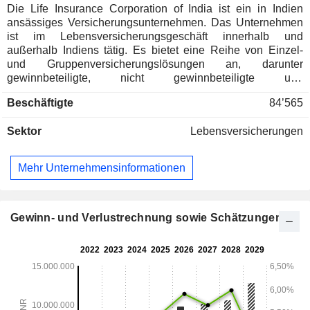
Die Life Insurance Corporation of India ist ein in Indien
ansässiges Versicherungsunternehmen. Das Unternehmen
ist im Lebensversicherungsgeschäft innerhalb und
außerhalb Indiens tätig. Es bietet eine Reihe von Einzel-
und Gruppenversicherungslösungen an, darunter
gewinnbeteiligte, nicht gewinnbeteiligte und
fondsgebundene Versicherungssparten. Das Portfolio
Beschäftigte
84’565
umfasst verschiedene Versicherungs- und Anlageprodukte
wie Schutz-, Renten-, Spar-, Anlage-, Renten-, Kranken- und
Sektor
Lebensversicherungen
variable Produkte. Zu den Geschäftsbereichen gehören:
Gewinnbeteiligte Lebensversicherung (Einzel),
Gewinnbeteiligte Altersvorsorge (Einzel), Gewinnbeteiligte
Mehr Unternehmensinformationen
Rentenversicherung (Einzel), Nicht gewinnbeteiligte
Lebensversicherung (Einzel & Gruppen), Nicht
gewinnbeteiligte Altersvorsorge (Einzel & Gruppen), Nicht
gewinnbeteiligte Rentenversicherung (Einzel), Nicht
Gewinn- und Verlustrechnung sowie Schätzungen
gewinnbeteiligte variable Versicherung (Einzel), Nicht
gewinnbeteiligte Krankenversicherung (Einzel), Nicht
gewinnbeteiligte fondsgebundene Versicherung und
Kapitalrückzahlung sowie das Geschäft mit garantierten
Rentenversicherungen (CRAC). Zu den Rentenplänen
gehören New Pension Plus, Jeevan Akshay-VII, New