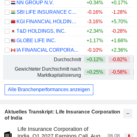
NN GROUP N.V.
+0.34%
+0.17%
+
SBI LIFE INSURANCE COMPANY LIMITED
-0.16%
-1.28%
KGI FINANCIAL HOLDING CO., LTD.
-3.16%
+5.70%
+
T&D HOLDINGS, INC.
+2.34%
-0.28%
+
GLOBE LIFE INC.
+1.17%
+1.66%
+
IA FINANCIAL CORPORATION INC.
-0.10%
+2.36%
+
Durchschnitt
+0.12%
-0.82%
+
Gewichteter Durchschnitt nach
+0.25%
-0.58%
+
Marktkapitalisierung
Alle Branchenperformances anzeigen
Aktuelles Transkript: Life Insurance Corporation
of India
Life Insurance Corporation of
India, Q1 2027 Earnings Call, Aug
06.08.