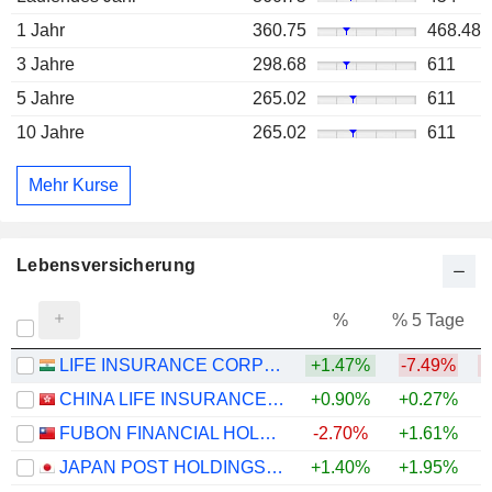
1 Jahr
360.75
468.48
3 Jahre
298.68
611
5 Jahre
265.02
611
10 Jahre
265.02
611
Mehr Kurse
Lebensversicherung
%
% 5 Tage
%
LIFE INSURANCE CORPORATION OF INDIA
+1.47%
-7.49%
CHINA LIFE INSURANCE COMPANY LIMITED
+0.90%
+0.27%
+
FUBON FINANCIAL HOLDING CO., LTD.
-2.70%
+1.61%
+
JAPAN POST HOLDINGS CO., LTD.
+1.40%
+1.95%
+