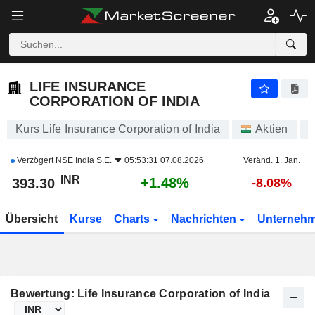
LIFE INSURANCE CORPORATION OF INDIA
393.25
₹
+1.47%
LIFE INSURANCE
CORPORATION OF INDIA
Kurs Life Insurance Corporation of India
Aktien
A
Verzögert
NSE India S.E.
05:53:31 07.08.2026
Veränd. 1. Jan.
INR
+1.48%
393.30
-8.08%
Übersicht
Kurse
Charts
Nachrichten
Unterneh
Bewertung: Life Insurance Corporation of India