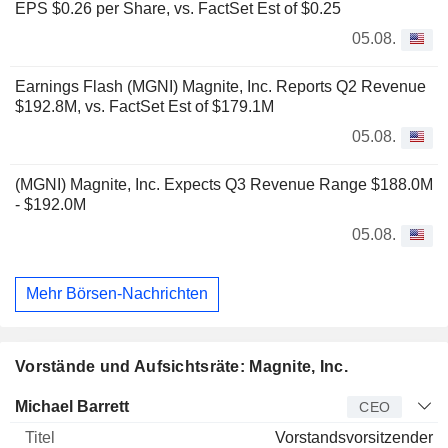
EPS $0.26 per Share, vs. FactSet Est of $0.25
05.08.
Earnings Flash (MGNI) Magnite, Inc. Reports Q2 Revenue
$192.8M, vs. FactSet Est of $179.1M
05.08.
(MGNI) Magnite, Inc. Expects Q3 Revenue Range $188.0M
- $192.0M
05.08.
Mehr Börsen-Nachrichten
Vorstände und Aufsichtsräte: Magnite, Inc.
Manager
Titel
Alter
Seit
Michael Barrett
CEO
Vorstandsvorsitzender