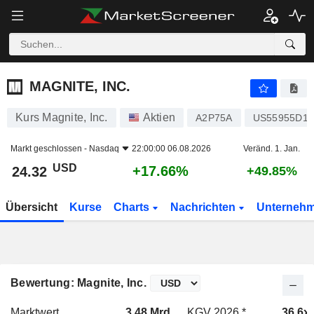
MAGNITE, INC.
24.32
$
+17.66%
MAGNITE, INC.
Kurs Magnite, Inc.
Aktien
A2P75A
US55955D10
Markt geschlossen -
Nasdaq
22:00:00 06.08.2026
Veränd. 1. Jan.
USD
+17.66%
24.32
+49.85%
Übersicht
Kurse
Charts
Nachrichten
Unterneh
Bewertung: Magnite, Inc.
Marktwert
3.48 Mrd.
KGV 2026 *
36.6x