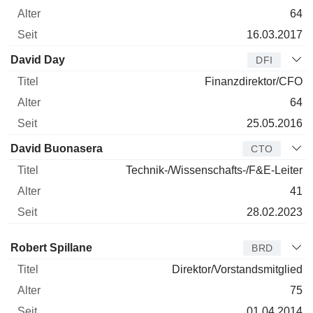
64
16.03.2017
David Day
DFI
Finanzdirektor/CFO
64
25.05.2016
David Buonasera
CTO
Technik-/Wissenschafts-/F&E-Leiter
41
28.02.2023
Verwaltungsratsmitglied
Titel
Alter
Seit
Robert Spillane
BRD
Direktor/Vorstandsmitglied
75
01.04.2014