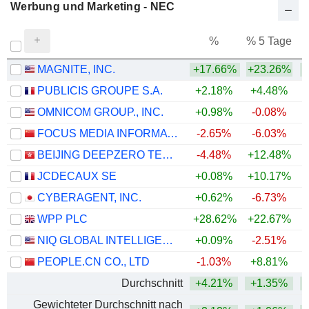
Werbung und Marketing - NEC
%
% 5 Tage
%
MAGNITE, INC.
+17.66%
+23.26%
PUBLICIS GROUPE S.A.
+2.18%
+4.48%
+
OMNICOM GROUP., INC.
+0.98%
-0.08%
+
FOCUS MEDIA INFORMATION TECHNOLOGY CO., LTD.
-2.65%
-6.03%
BEIJING DEEPZERO TECHNOLOGY CO., LTD.
-4.48%
+12.48%
JCDECAUX SE
+0.08%
+10.17%
+
CYBERAGENT, INC.
+0.62%
-6.73%
WPP PLC
+28.62%
+22.67%
NIQ GLOBAL INTELLIGENCE PLC
+0.09%
-2.51%
PEOPLE.CN CO., LTD
-1.03%
+8.81%
Durchschnitt
+4.21%
+1.35%
Gewichteter Durchschnitt nach