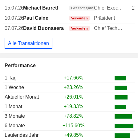
15.07.26
Michael Barrett
Chief Executive Officer (CEO)
11
Geschäftsjahr
10.07.26
Paul Caine
Präsident
-
Verkaufen
07.07.26
David Buonasera
Chief Technology Officer (CTO)
-
Verkaufen
Alle Transaktionen
Performance
1 Tag
+17.66%
1 Woche
+23.26%
Aktueller Monat
+26.01%
1 Monat
+19.33%
3 Monate
+78.82%
6 Monate
+115.60%
Laufendes Jahr
+49.85%