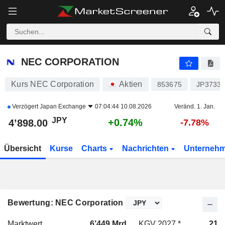
NEC CORPORATION
4’898.00
¥
+0.74%
NEC CORPORATION
Kurs NEC Corporation
Aktien
853675
JP3733
Verzögert
Japan Exchange
07:04:44 10.08.2026
Veränd. 1. Jan.
JPY
+0.74%
4’898.00
-7.78%
Übersicht
Kurse
Charts
Nachrichten
Unterneh
Bewertung: NEC Corporation
Marktwert
6’449 Mrd.
KGV 2027 *
21.7