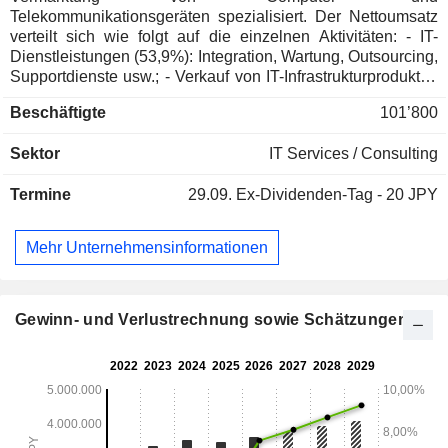
Telekommunikationsgeräten spezialisiert. Der Nettoumsatz
verteilt sich wie folgt auf die einzelnen Aktivitäten: - IT-
Dienstleistungen (53,9%): Integration, Wartung, Outsourcing,
Supportdienste usw.; - Verkauf von IT-Infrastrukturprodukten
und Netzwerksystemen (17%). Darüber hinaus bietet die
Beschäftigte
101’800
Gruppe Netzwerkdienste an; - Verkauf von Software für
digitale Behörden und Finanzdienstleistungen (14,9%); -
Sektor
IT Services / Consulting
Sonstiges (12,7%): Verkauf von Hardware, Mobiltelefonen,
Beleuchtungsprodukten, Energiemanagement- und
Termine
29.09.
Ex-Dividenden-Tag - 20 JPY
Speichersystemen usw. Der Nettoumsatz verteilt sich
geographisch wie folgt: Japan (75%), Asien/Pazifik (11,2%),
Europa/Mittlerer Osten/Afrika (9,8%) und Amerika (4%).
Mehr Unternehmensinformationen
Gewinn- und Verlustrechnung sowie Schätzungen