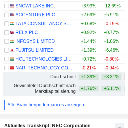
SNOWFLAKE INC.
+3.93%
+12.69%
+
ACCENTURE PLC
+2.69%
+5.91%
TATA CONSULTANCY SERVICES LTD.
+0.68%
-0.19%
RELX PLC
+0.92%
+0.77%
INFOSYS LIMITED
+1.44%
+1.06%
FUJITSU LIMITED
+1.39%
+6.46%
HCL TECHNOLOGIES LIMITED
+0.72%
-0.80%
NARI TECHNOLOGY CO., LTD.
-0.21%
-0.94%
Durchschnitt
+1.39%
+3.31%
Gewichteter Durchschnitt nach
+1.76%
+5.11%
Marktkapitalisierung
Alle Branchenperformances anzeigen
Aktuelles Transkript: NEC Corporation