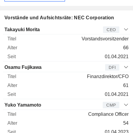
Vorstände und Aufsichtsräte: NEC Corporation
Manager
Titel
Alter
Seit
Takayuki Morita
CEO
Vorstandsvorsitzender
66
01.04.2021
Osamu Fujikawa
DFI
Finanzdirektor/CFO
61
01.04.2021
Yuko Yamamoto
CMP
Compliance Officer
54
01.04.2023