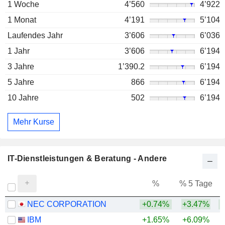
1 Woche
4’560
4’922
1 Monat
4’191
5’104
Laufendes Jahr
3’606
6’036
1 Jahr
3’606
6’194
3 Jahre
1’390.2
6’194
5 Jahre
866
6’194
10 Jahre
502
6’194
Mehr Kurse
IT-Dienstleistungen & Beratung - Andere
%
% 5 Tage
%
NEC CORPORATION
+0.74%
+3.47%
IBM
+1.65%
+6.09%