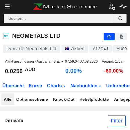
NEOMETALS LTD
0.0250
$
0.00%
NEOMETALS LTD
Derivate Neometals Ltd
Aktien
A12G4J
AU000
Markt geschlossen -
Australian S.E.
07:59:04 07.08.2026
Veränd. 1. Jan.
AUD
0.00%
0.0250
-60.00%
Übersicht
Kurse
Charts
Nachrichten
Unterneh
Alle
Optionsscheine
Knock-Out
Hebelprodukte
Anlagep
Filter
Derivate