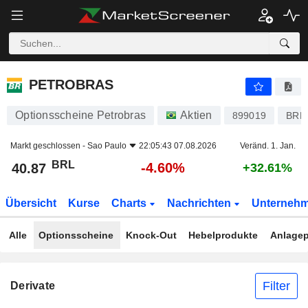
PETROBRAS
40.87
R$
-4.60%
PETROBRAS
Optionsscheine Petrobras
Aktien
899019
BRP
Markt geschlossen -
Sao Paulo
22:05:43 07.08.2026
Veränd. 1. Jan.
BRL
-4.60%
40.87
+32.61%
Übersicht
Kurse
Charts
Nachrichten
Unterneh
Alle
Optionsscheine
Knock-Out
Hebelprodukte
Anlagep
Filter
Derivate