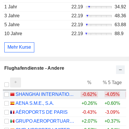
1 Jahr
22.19
34.92
3 Jahre
22.19
48.36
5 Jahre
22.19
63.88
10 Jahre
22.19
88.9
Mehr Kurse
Flughafendienste - Andere
%
% 5 Tage
%
SHANGHAI INTERNATIONAL AIRPORT CO., LTD.
-0.62%
-4.05%
AENA S.M.E., S.A.
+0.26%
+0.60%
AÉROPORTS DE PARIS
-0.43%
-3.09%
GRUPO AEROPORTUARIO DEL PACÍFICO, S.A.B. DE C.V.
+2.07%
+0.37%