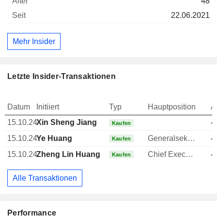
48
22.06.2021
Mehr Insider
Letzte Insider-Transaktionen
Datum
Initiiert
Typ
Hauptposition
A
15.10.24
Xin Sheng Jiang
4
Kaufen
15.10.24
Ye Huang
Generalsekretär
4
Kaufen
15.10.24
Zheng Lin Huang
Chief Executive Officer (CEO)
4
Kaufen
Alle Transaktionen
Performance