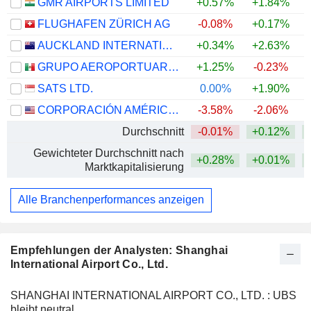
GMR AIRPORTS LIMITED
+0.57%
+1.84%
+
FLUGHAFEN ZÜRICH AG
-0.08%
+0.17%
AUCKLAND INTERNATIONAL AIRPORT LIMITED
+0.34%
+2.63%
+
GRUPO AEROPORTUARIO DEL SURESTE, S. A. B. DE C. V.
+1.25%
-0.23%
SATS LTD.
0.00%
+1.90%
+
CORPORACIÓN AMÉRICA AIRPORTS S.A.
-3.58%
-2.06%
+
Durchschnitt
-0.01%
+0.12%
Gewichteter Durchschnitt nach
+0.28%
+0.01%
Marktkapitalisierung
Alle Branchenperformances anzeigen
Empfehlungen der Analysten: Shanghai
International Airport Co., Ltd.
SHANGHAI INTERNATIONAL AIRPORT CO., LTD. : UBS
bleibt neutral