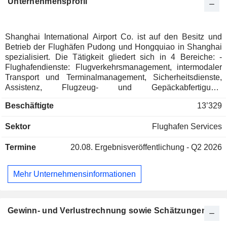
Unternehmensprofil
Shanghai International Airport Co. ist auf den Besitz und
Betrieb der Flughäfen Pudong und Hongquiao in Shanghai
spezialisiert. Die Tätigkeit gliedert sich in 4 Bereiche: -
Flughafendienste: Flugverkehrsmanagement, intermodaler
Transport und Terminalmanagement, Sicherheitsdienste,
Assistenz, Flugzeug- und Gepäckabfertigung,
Passagierkontrolle und -transfer, etc; - Betrieb von Handels-
Beschäftigte
13’329
und Dienstleistungsbereichen: Geschäfte, Restaurants,
Banken, Wechselstuben, etc; - Verwaltung von Immobilien:
Sektor
Flughafen Services
Hotels, Hangars, Büros, Logistikgebäude, Lounges, etc; -
Betrieb von Parkplätzen.
Termine
20.08.
Ergebnisveröffentlichung - Q2 2026
Mehr Unternehmensinformationen
Gewinn- und Verlustrechnung sowie Schätzungen