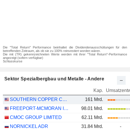
Die "Total Return" Performance beinhaltet die Dividendenausschüttungen für den
betreffenden Zeitraum, als ob sie zu 100% reinvestiert worden wären.
Die mit (TR) gekennzeichneten Werte werden mit ihrer "Total Return"-Performance
angezeigt (sofern verfügbar)
Schlusskurse
Sektor Spezialbergbau und Metalle - Andere
Kap.
Umsatzentw
SOUTHERN COPPER CORPORATION
161 Mrd.
FREEPORT-MCMORAN INC.
98.01 Mrd.
CMOC GROUP LIMITED
62.11 Mrd.
NORNICKEL ADR
31.84 Mrd.
-