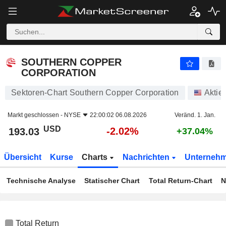
SOUTHERN COPPER CORPORATION
193.03
$
-2.02%
SOUTHERN COPPER
CORPORATION
Sektoren-Chart Southern Copper Corporation
Aktie
Markt geschlossen -
NYSE
22:00:02 06.08.2026
Veränd. 1. Jan.
USD
-2.02%
193.03
+37.04%
Übersicht
Kurse
Charts
Nachrichten
Unterneh
Technische Analyse
Statischer Chart
Total Return-Chart
N
Total Return