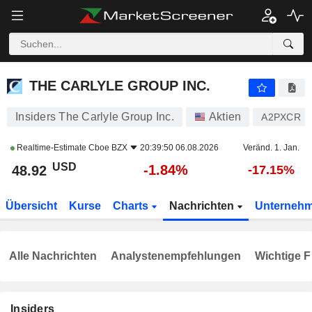
THE CARLYLE GROUP INC.
48.92
$
-1.84%
THE CARLYLE GROUP INC.
Insiders The Carlyle Group Inc.
Aktien
A2PXCR
Realtime-Estimate
Cboe BZX
20:39:50 06.08.2026
Veränd. 1. Jan.
USD
-1.84%
48.92
-17.15%
Übersicht
Kurse
Charts
Nachrichten
Unterneh
Alle Nachrichten
Analystenempfehlungen
Wichtige F
Insiders