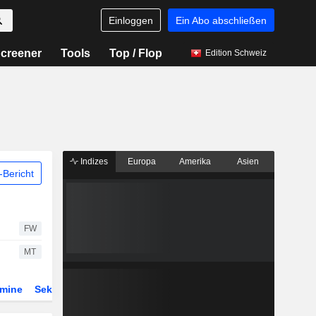
Einloggen
Ein Abo abschließen
creener
Tools
Top / Flop
Edition Schweiz
Indizes
Europa
Amerika
Asien
Bericht
FW
MT
rmine
Sektor
Derivate