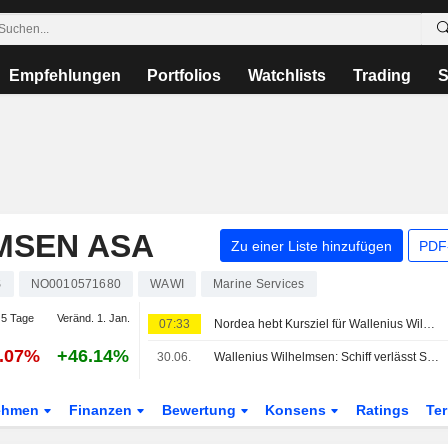
Empfehlungen
Portfolios
Watchlists
Trading
S
MSEN ASA
Zu einer Liste hinzufügen
PDF-
S
NO0010571680
WAWI
Marine Services
5 Tage
Veränd. 1. Jan.
07:33
Nordea hebt Kursziel für Wallenius Wilhelmsen auf 164 norwegische Kronen (130) an, bekräftigt Kaufempfehlung
0.07%
+46.14%
30.06.
Wallenius Wilhelmsen: Schiff verlässt Straße von Hormus sicher
ehmen
Finanzen
Bewertung
Konsens
Ratings
Te