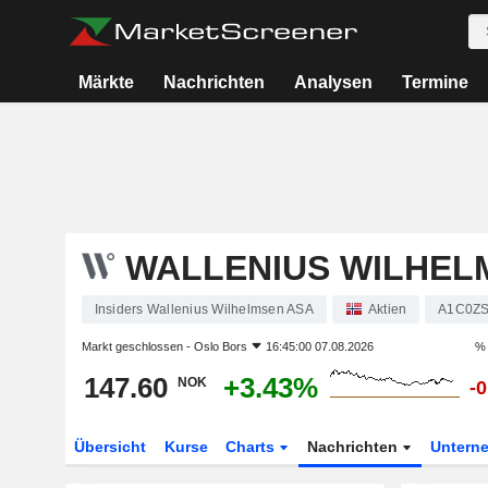
Märkte
Nachrichten
Analysen
Termine
WALLENIUS WILHEL
Insiders Wallenius Wilhelmsen ASA
Aktien
A1C0Z
Markt geschlossen -
Oslo Bors
16:45:00 07.08.2026
% 
147.60
+3.43%
NOK
-
Übersicht
Kurse
Charts
Nachrichten
Untern