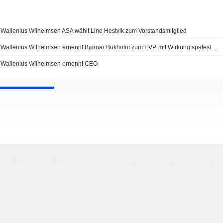
Wallenius Wilhelmsen ASA wählt Line Hestvik zum Vorstandsmitglied
Wallenius Wilhelmsen ernennt Bjørnar Bukholm zum EVP, mit Wirkung spätestens zum 1. Mai 2025
Wallenius Wilhelmsen ernennt CEO