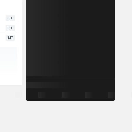
CI
CI
MT