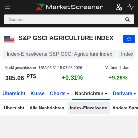
S&P GSCI AGRICULTURE INDEX
385.05
PTS
+0.31%
S&P GSCI AGRICULTURE INDEX
Index-Einzelwerte S&P GSCI Agriculture Index
Index
Markt geschlossen - USA
03:31:15 07.08.2026
Veränd. 1. Jan.
PTS
+0.31%
385.06
+9.26%
Übersicht
Kurse
Charts
Nachrichten
Derivate
Übersicht
Alle Nachrichten
Index-Einzelwerte
Andere Spr