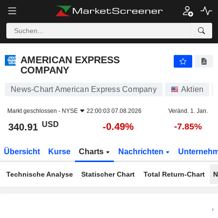
AMERICAN EXPRESS COMPANY
340.91
$
-0.49%
AMERICAN EXPRESS
COMPANY
News-Chart American Express Company
Aktien
Markt geschlossen -
NYSE
22:00:03 07.08.2026
Veränd. 1. Jan.
USD
-0.49%
340.91
-7.85%
Übersicht
Kurse
Charts
Nachrichten
Unterneh
Technische Analyse
Statischer Chart
Total Return-Chart
N