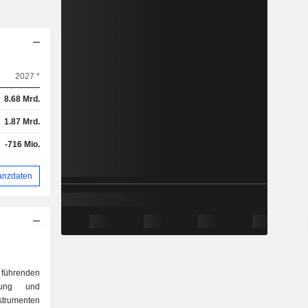
2027 *
8.68 Mrd.
1.87 Mrd.
-716 Mio.
anzdaten
 führenden
lung und
strumenten