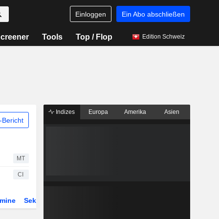
Einloggen
Ein Abo abschließen
creener
Tools
Top / Flop
Edition Schweiz
Indizes
Europa
Amerika
Asien
Bericht
MT
CI
rmine
Sektor
Derivate
ETFs