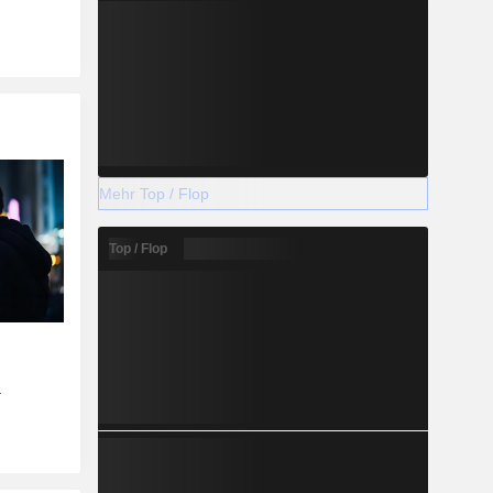
Mehr Top / Flop
Top / Flop
r