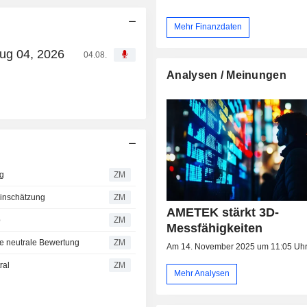
Mehr Finanzdaten
ug 04, 2026
04.08.
Analysen / Meinungen
ng
ZM
Einschätzung
ZM
AMETEK stärkt 3D-
b
ZM
Messfähigkeiten
ne neutrale Bewertung
ZM
Am 14. November 2025 um 11:05 Uh
ral
ZM
Mehr Analysen