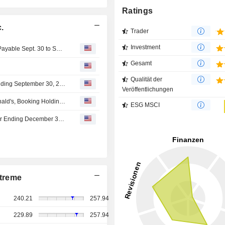
Ratings
.
Trader
Investment
AMETEK Keeps Quarterly Dividend at $0.34 per Share; Payable Sept. 30 to Shareholders of Record as of Sept. 15
Gesamt
Qualität der
AMETEK, Inc. Declares Dividend for the Third Quarter Ending September 30, 2026, Payable on September 30, 2026
Veröffentlichungen
Analyst recommendations: Palantir Technologies, McDonald's, Booking Holdings, Arista Networks, Amgen...
ESG MSCI
AMETEK, Inc. Raises Earnings Guidance for the Full Year Ending December 31, 2026
treme
240.21
257.94
229.89
257.94