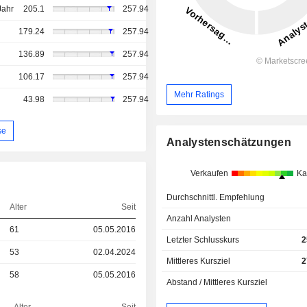
Jahr
205.1
257.94
179.24
257.94
136.89
257.94
106.17
257.94
Mehr Ratings
43.98
257.94
se
Analystenschätzungen
Verkaufen
Ka
Durchschnittl. Empfehlung
Alter
Seit
Anzahl Analysten
61
05.05.2016
Letzter Schlusskurs
2
53
02.04.2024
Mittleres Kursziel
2
58
05.05.2016
Abstand / Mittleres Kursziel