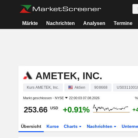
Märkte
Nachrichten
Analysen
Termine
AMETEK, INC.
Kurs AMETEK, Inc.
Aktien
908668
US0311001
Markt geschlossen -
NYSE
22:00:03 07.08.2026
%
253.66
+0.91%
USD
+
Übersicht
Kurse
Charts
Nachrichten
Untern