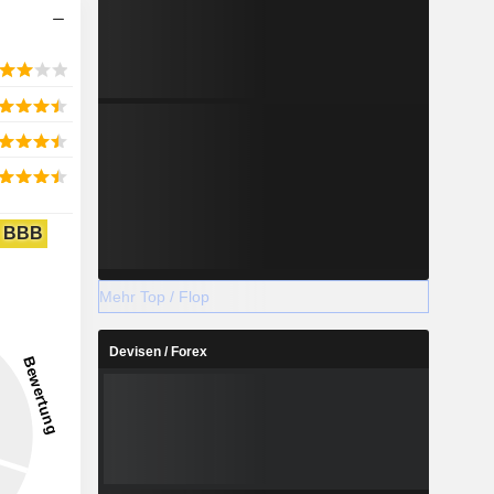
BBB
Mehr Top / Flop
Devisen / Forex