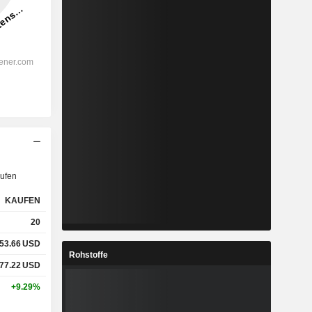
ufen
KAUFEN
20
53.66
USD
Rohstoffe
77.22
USD
+9.29%