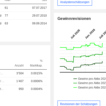
Alter
Seit
Analystenschätzungen
61
07.07.2017
ed
77
29.07.2010
Gewinnrevisionen
ed
63
09.09.2014
%
Anzahl
Marktkap.
Chief Executive Officer (CEO)
3’504
0.0015%
Führungskraft / leitender Angestellter
1’407
0.0006%
Verwaltungsratsmitglied
950
0.0004%
Revisionen der Schätzungen