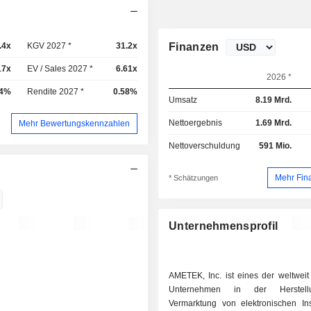
.4x
KGV 2027 *
31.2x
Finanzen
17x
EV / Sales 2027 *
6.61x
2026 *
54%
Rendite 2027 *
0.58%
Umsatz
8.19 Mrd.
Nettoergebnis
1.69 Mrd.
Mehr Bewertungskennzahlen
Nettoverschuldung
591 Mio.
Mehr Fin
* Schätzungen
Unternehmensprofil
AMETEK, Inc. ist eines der weltweit
Unternehmen in der Herstel
Vermarktung von elektronischen In