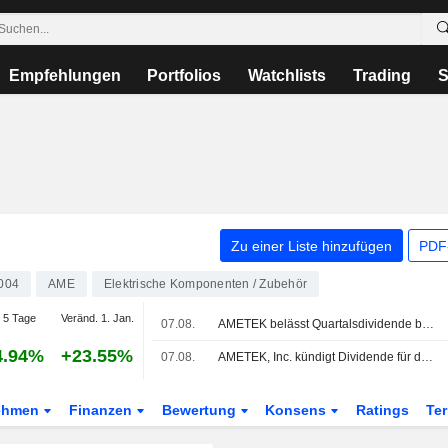
Empfehlungen
Portfolios
Watchlists
Trading
S
Zu einer Liste hinzufügen
PDF-
004
AME
Elektrische Komponenten / Zubehör
 5 Tage
Veränd. 1. Jan.
07.08.
AMETEK belässt Quartalsdividende bei 0,34 USD je Aktie; zahlbar am 30. September an Aktionäre, die am 15. September eingetragen sind
4.94%
+23.55%
07.08.
AMETEK, Inc. kündigt Dividende für das dritte Quartal zum 30. September 2026 an, zahlbar am 30. September 2026
ehmen
Finanzen
Bewertung
Konsens
Ratings
Te