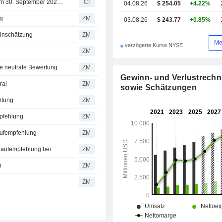
Luftfahrtprodukten. Der Nettoumsatz verteilt sich
AMETEK, Inc. kündigt Dividende für das dritte Quartal zum 30. September 2026 an, zahlbar am 30. September 2026
CI
04.08.26
$ 254.05
+4.22%
geografisch wie folgt: Vereinigte St
ng
ZM
03.08.26
$ 243.77
+0.85%
%), Asien (20,6 %), Vereinigtes Köni
%), Europäische Union (14,1 %) un
Einschätzung
ZM
(9,3 %).
Me
verzögerte Kurse NYSE
b
ZM
ne neutrale Bewertung
ZM
Gewinn- und Verlustrech
ral
ZM
sowie Schätzungen
rtung
ZM
mpfehlung
ZM
aufempfehlung
ZM
 Kaufempfehlung bei
ZM
n
ZM
ZM