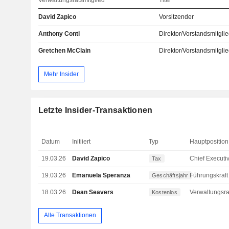
Verwaltungsratsmitglied
Titel
David Zapico
Vorsitzender
Anthony Conti
Direktor/Vorstandsmitgli
Gretchen McClain
Direktor/Vorstandsmitgli
Mehr Insider
Letzte Insider-Transaktionen
Datum
Initiiert
Typ
Hauptposition
19.03.26
David Zapico
Tax
19.03.26
Emanuela Speranza
Geschäftsjahr
18.03.26
Dean Seavers
Kostenlos
Alle Transaktionen