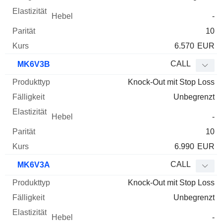
-
10
6.570
EUR
CALL
MK6V3B
Knock-Out mit Stop Loss
Unbegrenzt
-
10
6.990
EUR
CALL
MK6V3A
Knock-Out mit Stop Loss
Unbegrenzt
-