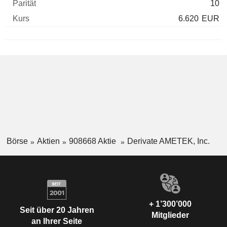
10
6.620
EUR
Börse
Aktien
908668 Aktie
Derivate AMETEK, Inc.
+ 1’300’000
Seit über 20 Jahren
Mitglieder
an Ihrer Seite