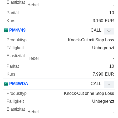
-
10
3.160
EUR
PM4V49
CALL
Knock-Out mit Stop Loss
Unbegrenzt
-
10
7.990
EUR
PM4WDA
CALL
Knock-Out ohne Stop Loss
Unbegrenzt
-