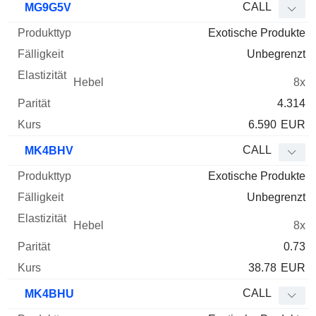
CALL
MG9G5V
Exotische Produkte
Unbegrenzt
8x
4.314
6.590
EUR
CALL
MK4BHV
Exotische Produkte
Unbegrenzt
8x
0.73
38.78
EUR
CALL
MK4BHU