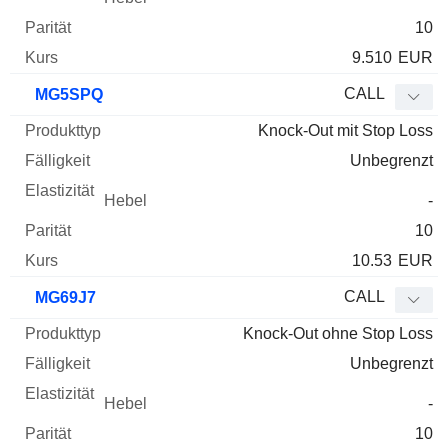
10
9.510
EUR
CALL
MG5SPQ
Knock-Out mit Stop Loss
Unbegrenzt
-
10
10.53
EUR
CALL
MG69J7
Knock-Out ohne Stop Loss
Unbegrenzt
-
10