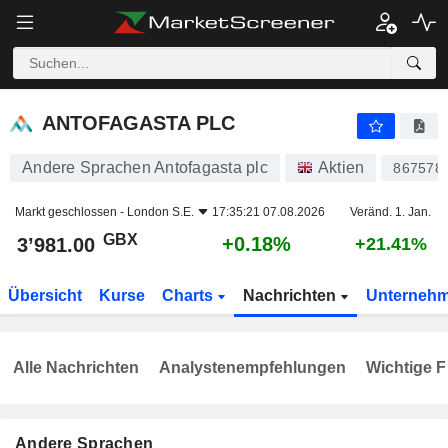
ANTOFAGASTA PLC
3’981.00
p
+0.18%
ANTOFAGASTA PLC
Andere Sprachen Antofagasta plc
Aktien
867578
Markt geschlossen -
London S.E.
17:35:21 07.08.2026
Veränd. 1. Jan.
GBX
+0.18%
3’981.00
+21.41%
Übersicht
Kurse
Charts
Nachrichten
Unterneh
Alle Nachrichten
Analystenempfehlungen
Wichtige F
Andere Sprachen