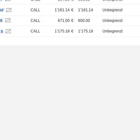
CALL
1’161.14
€
1’161.14
Unbegrenzt
AF
9E
CALL
671.00
€
800.00
Unbegrenzt
CALL
1’175.18
€
1’175.18
Unbegrenzt
1S