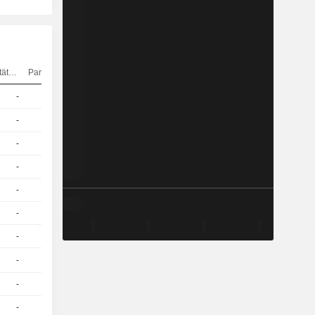
Elastizität
Parität
Kurs
-
1
21.10
EUR
-
1
19.07
EUR
-
1
20.77
EUR
-
1
19.93
EUR
-
1
18.47
EUR
-
1
17.64
EUR
-
1
16.11
EUR
-
1
18.36
EUR
-
1
18.52
EUR
-
1
17.69
EUR