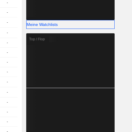
-
1
15.08
EUR
-
1
14.44
EUR
-
1
13.38 / 13.48
Meine Watchlists
-
1
13.17 / 13.27
Top / Flop
-
1
13.50
EUR
-
1
15.83
EUR
-
1
16.72
EUR
-
1
16.85
EUR
-
1
13.83
EUR
-
1
16.82
EUR
-
2
6.760
EUR
-
1
15.29
EUR
-
1
15.44
EUR
-
1
15.14
EUR