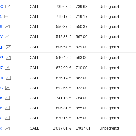
3C
CALL
739.68
€
739.68
Unbegrenzt
1
CALL
719.17
€
719.17
Unbegrenzt
FR
CALL
550.37
€
550.37
Unbegrenzt
CV
CALL
542.33
€
567.00
Unbegrenzt
CALL
806.57
€
839.00
Unbegrenzt
1H
CALL
540.49
€
563.00
Unbegrenzt
YZ
MZ
CALL
672.90
€
710.00
Unbegrenzt
HN
CALL
826.14
€
863.00
Unbegrenzt
BC
CALL
892.66
€
932.00
Unbegrenzt
5A
CALL
741.13
€
784.00
Unbegrenzt
5B
CALL
806.31
€
855.00
Unbegrenzt
5C
CALL
870.16
€
925.00
Unbegrenzt
CALL
1’037.61
€
1’037.61
Unbegrenzt
K0