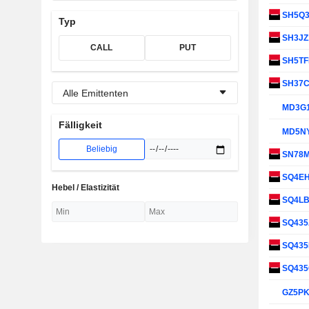
SH5Q
Typ
SH3JZ
CALL
PUT
SH5T
SH37
Alle Emittenten
MD3G
Fälligkeit
MD5N
Beliebig
SN78
SQ4E
Hebel / Elastizität
SQ4L
SQ43
SQ43
SQ43
GZ5P