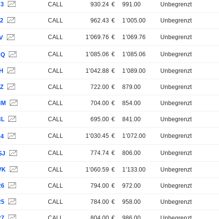
83
CALL
930.24
€
991.00
Unbegrenzt
P2
CALL
962.43
€
1’005.00
Unbegrenzt
CALL
1’069.76
€
1’069.76
Unbegrenzt
V
CALL
1’085.06
€
1’085.06
Unbegrenzt
CQ
7H
CALL
1’042.88
€
1’089.00
Unbegrenzt
2Z
CALL
722.00
€
879.00
Unbegrenzt
3M
CALL
704.00
€
854.00
Unbegrenzt
3L
CALL
695.00
€
841.00
Unbegrenzt
CALL
1’030.45
€
1’072.00
Unbegrenzt
64
CALL
774.74
€
806.00
Unbegrenzt
SJ
VK
CALL
1’060.59
€
1’133.00
Unbegrenzt
26
CALL
794.00
€
972.00
Unbegrenzt
25
CALL
784.00
€
958.00
Unbegrenzt
27
CALL
804.00
€
986.00
Unbegrenzt