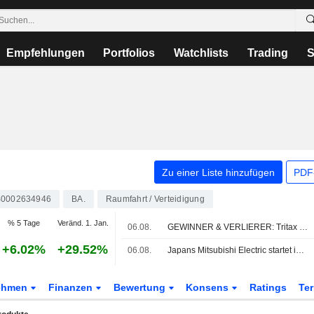
Empfehlungen
Portfolios
Watchlists
Trading
S
Zu einer Liste hinzufügen
PDF-
0002634946
BA.
Raumfahrt / Verteidigung
% 5 Tage
Veränd. 1. Jan.
06.08.
GEWINNER & VERLIERER: Tritax schließt Kapitalerhöhung ab; Wizz Air rutscht in die Verlustzone
+6.02%
+29.52%
06.08.
Japans Mitsubishi Electric startet industriellen Aufbau für GCAP-Kampfjet
ehmen
Finanzen
Bewertung
Konsens
Ratings
Te