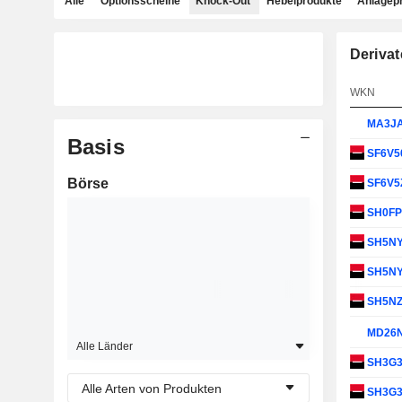
Alle
Optionsscheine
Knock-Out
Hebelprodukte
Anlagep
Derivat
WKN
MA3J
Basis
SF6V5
Börse
SF6V5
SH0F
SH5N
SH5N
SH5N
MD26
Alle Länder
SH3G
Alle Arten von Produkten
SH3G