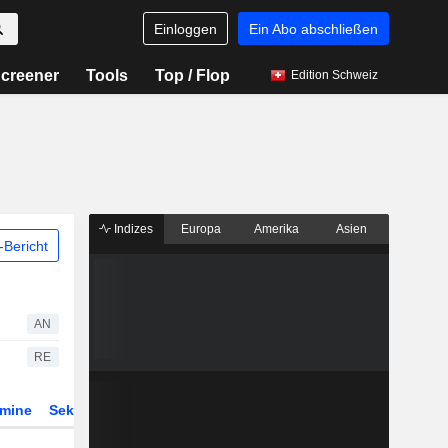
Einloggen
Ein Abo abschließen
creener
Tools
Top / Flop
Edition Schweiz
Indizes
Europa
Amerika
Asien
Bericht
AN
RE
rmine
Sektor
Derivate
ETFs