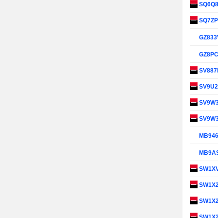
SQ6Q
SQ7Z
GZ833
GZ8P
SV88
SV9U
SV9W
SV9W
MB94
MB9A
SW1X
SW1X
SW1X
SW1X