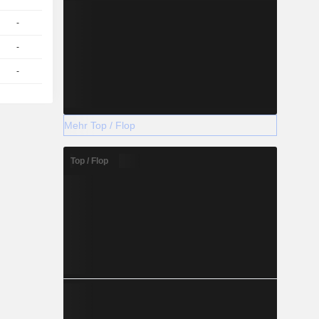
-
1
12.31 / 12.41
-
1
17.05
EUR
-
1
12.15 / 12.25
Mehr Top / Flop
Top / Flop