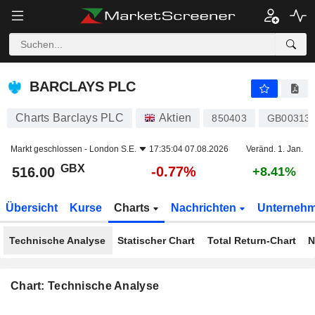
BARCLAYS PLC
516.00
p
-0.77%
BARCLAYS PLC
Charts Barclays PLC
Aktien
850403
GB00313
Markt geschlossen -
London S.E.
17:35:04 07.08.2026
Veränd. 1. Jan.
GBX
-0.77%
516.00
+8.41%
Übersicht
Kurse
Charts
Nachrichten
Unterneh
Technische Analyse
Statischer Chart
Total Return-Chart
N
Chart: Technische Analyse