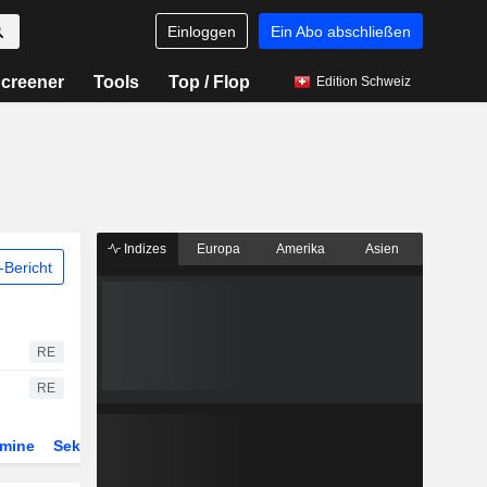
Einloggen
Ein Abo abschließen
creener
Tools
Top / Flop
Edition Schweiz
Indizes
Europa
Amerika
Asien
Bericht
RE
RE
rmine
Sektor
Derivate
ETFs