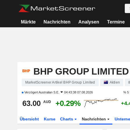
Märkte
Nachrichten
Analysen
Termine
BHP GROUP LIMITED
MarketScreener Artikel BHP Group Limited
Aktien
Verzögert
Australian S.E.
04:43:38 07.08.2026
% 5 
63.00
+0.29%
AUD
+4.
Übersicht
Kurse
Charts
Nachrichten
Untern