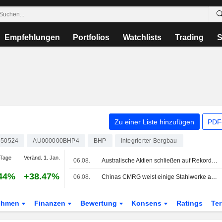
Empfehlungen
Portfolios
Watchlists
Trading
S
Zu einer Liste hinzufügen
PDF-
850524
AU000000BHP4
BHP
Integrierter Bergbau
Tage
Veränd. 1. Jan.
06.08.
Australische Aktien schließen auf Rekordniveau: Anleger suchen Schutz vor KI-Volatilität
44%
+38.47%
06.08.
Chinas CMRG weist einige Stahlwerke an, Gespräche mit Rio Tinto auszusetzen, sagen Quellen
ehmen
Finanzen
Bewertung
Konsens
Ratings
Te