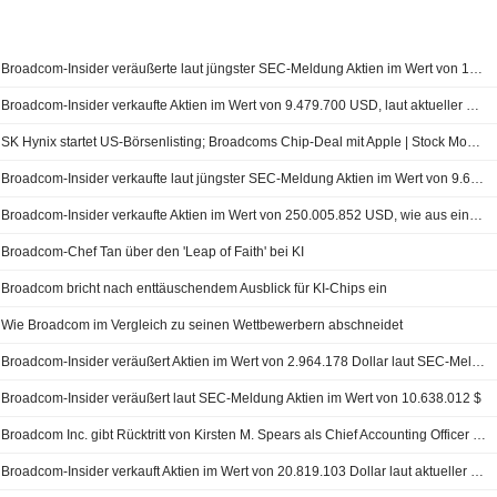
Broadcom-Insider veräußerte laut jüngster SEC-Meldung Aktien im Wert von 10.033.225 USD
Broadcom-Insider verkaufte Aktien im Wert von 9.479.700 USD, laut aktueller SEC-Meldung
SK Hynix startet US-Börsenlisting; Broadcoms Chip-Deal mit Apple | Stock Movers
Broadcom-Insider verkaufte laut jüngster SEC-Meldung Aktien im Wert von 9.675.000 USD
Broadcom-Insider verkaufte Aktien im Wert von 250.005.852 USD, wie aus einer aktuellen SEC-Meldung hervorgeht
Broadcom-Chef Tan über den 'Leap of Faith' bei KI
Broadcom bricht nach enttäuschendem Ausblick für KI-Chips ein
Wie Broadcom im Vergleich zu seinen Wettbewerbern abschneidet
Broadcom-Insider veräußert Aktien im Wert von 2.964.178 Dollar laut SEC-Meldung
Broadcom-Insider veräußert laut SEC-Meldung Aktien im Wert von 10.638.012 $
Broadcom Inc. gibt Rücktritt von Kirsten M. Spears als Chief Accounting Officer zum 12. Juni 2026 bekannt
Broadcom-Insider verkauft Aktien im Wert von 20.819.103 Dollar laut aktueller SEC-Meldung