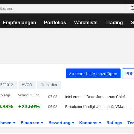
Empfehlungen
Portfolios
Watchlists
Trading
S
Zu einer Liste hinzufügen
PDF-
35F1012
AVGO
Halbleiter
 5 Tage
Veränd. 1. Jan.
07.08.
Intel ernennt Dean Jarnac zum Chief Sales Officer
9.88%
+23.59%
06.08.
Broadcom kündigt Updates für VMware vDefend und Avi Load Balancer an
ehmen
Finanzen
Bewertung
Konsens
Ratings
Te