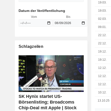
19.03.
Datum der Veröffentlichung
19.03.
Vom
Bis
02.03.
09.01.
22.12.
22.12.
Schlagzeilen
19.12.
19.12.
12.12.
12.12.
12.12.
10.12.
SK Hynix startet US-
13.10.25
Börsenlisting; Broadcoms
Chip-Deal mit Apple | Stock