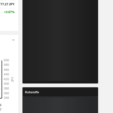
777.27
JPY
+3.07%
Rohstoffe