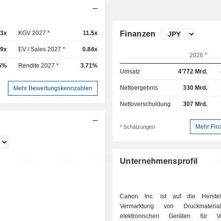
.3x
KGV 2027 *
11.5x
Finanzen
89x
EV / Sales 2027 *
0.84x
2026 *
5%
Rendite 2027 *
3.71%
Umsatz
4’772 Mrd.
Nettoergebnis
330 Mrd.
Mehr Bewertungskennzahlen
Nettoverschuldung
307 Mrd.
Mehr Fin
* Schätzungen
Unternehmensprofil
Canon Inc. ist auf die Herste
Vermarktung von Druckmateria
elektronischen Geräten für Ve