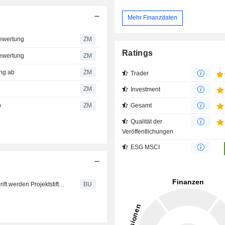
Mehr Finanzdaten
Bewertung
ZM
Ratings
Bewertung
ZM
ung ab
ZM
Trader
ZM
Investment
b
ZM
Gesamt
Qualität der
Veröffentlichungen
ESG MSCI
Canon : Reproduktionen seltener vatikanischer Handschrift werden Projektstiftern überreicht
BU