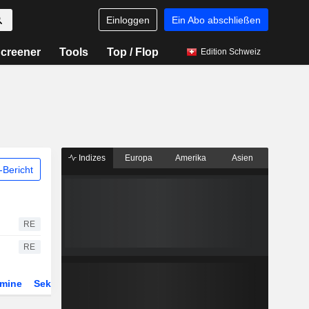
Einloggen
Ein Abo abschließen
creener
Tools
Top / Flop
Edition Schweiz
Indizes
Europa
Amerika
Asien
Bericht
RE
RE
rmine
Sektor
Derivate
ETFs