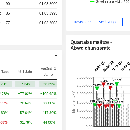
90
01.03.2006
ed
85
01.03.1995
Revisionen der Schätzungen
ed
77
01.03.2003
Quartalsumsätze -
Abweichungsrate
Veränd. 3
5 Tage
% 1 Jahr
Kap.($)
Jahre
.78%
+7.34%
+28.39%
24.27 Mrd.
2.78%
+77.02%
+109.65%
6.51 Mrd.
.55%
+20.64%
+33.06%
5.6 Mrd.
.63%
+57.64%
+417.30%
2.46 Mrd.
.68%
+31.78%
+44.06%
1.95 Mrd.