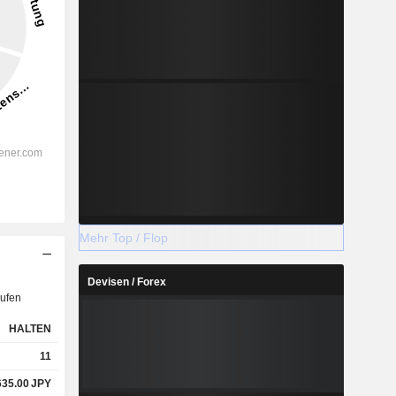
Mehr Top / Flop
Devisen / Forex
ufen
HALTEN
11
635.00
JPY