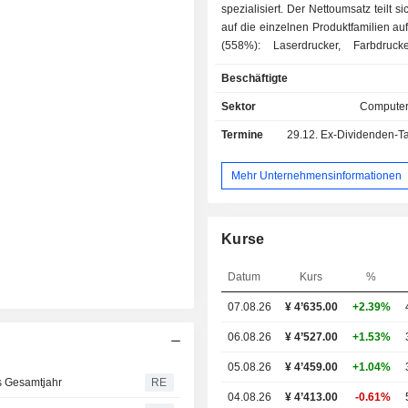
spezialisiert. Der Nettoumsatz teilt si
auf die einzelnen Produktfamilien auf: - Druck
(558%): Laserdrucker, Farbdrucke
Bildgebende Geräte (20,2%): Digit
Beschäftigte
digitale Camcorder, Tintenstrah
Scanner, Übertragungsmaterialie
Sektor
Computer
medizinische Geräte (13%); - Sonstige (11,8%):
Termine
29.12.
Ex-Dividenden-Ta
Maskenausrichtgeräte durch Pr
Industrieausrüstungen, usw. Ende 2023 verfügt
die Gruppe über 42 Industriestandort
Mehr Unternehmensinformationen
hauptsächlich in Japan befinden (2
Nettoumsatz verteilt sich geographisch
Japan (21,5%), Asien und Ozeanie
Kurse
Amerika (20,4%) und Europa (26,7%)
Datum
Kurs
%
07.08.26
¥
4
’635.00
+2.39%
06.08.26
¥ 4’527.00
+1.53%
05.08.26
¥ 4’459.00
+1.04%
as Gesamtjahr
RE
04.08.26
¥ 4’413.00
-0.61%