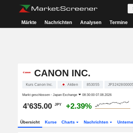
Märkte
Nachrichten
Analysen
Termine
CANON INC.
Kurs Canon Inc.
Aktien
853055
JP324280000
Markt geschlossen -
Japan Exchange
08:30:00 07.08.2026
4’635.00
+2.39%
JPY
Übersicht
Kurse
Charts
Nachrichten
Untern