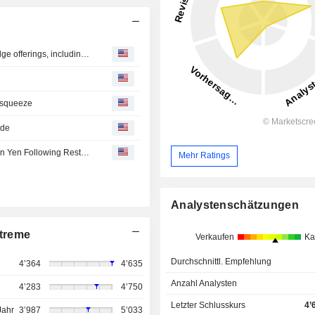
Canon : activities lead to the removal of certain ink cartridge offerings, including Ubinki’s offerings of Ubinki brand cartridges, from Amazon.com
 squeeze
ide
Canon Recognizes Non-Consolidated Loss of 99.9 Billion Yen Following Restructuring
Mehr Ratings
Analystenschätzungen
treme
Verkaufen
Ka
Durchschnittl. Empfehlung
4’364
4’635
Anzahl Analysten
4’283
4’750
Letzter Schlusskurs
4’
Jahr
3’987
5’033