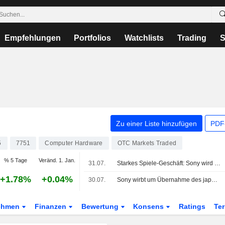
Empfehlungen
Portfolios
Watchlists
Trading
S
Zu einer Liste hinzufügen
PDF-
5
7751
Computer Hardware
OTC Markets Traded
% 5 Tage
Veränd. 1. Jan.
31.07.
Starkes Spiele-Geschäft: Sony wird optimistischer für das Gesamtjahr
+1.78%
+0.04%
30.07.
Sony wirbt um Übernahme des japanischen Objektivherstellers Tamron
ehmen
Finanzen
Bewertung
Konsens
Ratings
Te