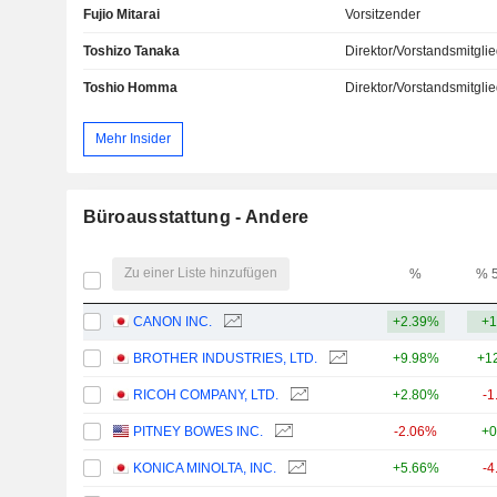
Fujio Mitarai
Vorsitzender
Toshizo Tanaka
Direktor/Vorstandsmitgli
Toshio Homma
Direktor/Vorstandsmitgli
Mehr Insider
Büroausstattung - Andere
Zu einer Liste hinzufügen
%
% 
CANON INC.
+2.39%
+1
BROTHER INDUSTRIES, LTD.
+9.98%
+1
RICOH COMPANY, LTD.
+2.80%
-1
PITNEY BOWES INC.
-2.06%
+0
KONICA MINOLTA, INC.
+5.66%
-4