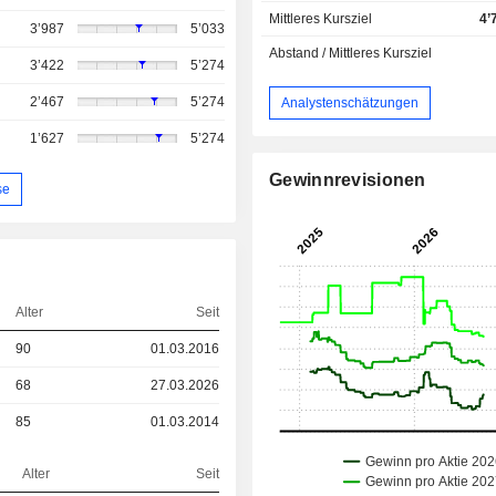
Mittleres Kursziel
4’
3’987
5’033
Abstand / Mittleres Kursziel
3’422
5’274
2’467
5’274
Analystenschätzungen
1’627
5’274
Gewinnrevisionen
se
Alter
Seit
90
01.03.2016
68
27.03.2026
85
01.03.2014
Alter
Seit