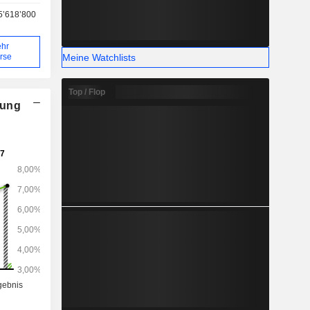
5’618’800
hr
Meine Watchlists
rse
Top / Flop
nung