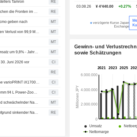
tellers Tamron
RE
03.08.26
¥ 4’440.00
+0.27%
Chinas Vorstoß bei Chip-Anlagen zeigt: ASML gerät zwischen die Fronten im US-China-Konflikt
RE
Me
Tecmo geben nach
MT
verzögerte Kurse Japan
Ku
Exchange
Canon verbucht nach Restrukturierung nicht konsolidierten Verlust von 99,9 Mrd. Yen
MT
MT
Gewinn- und Verlustrech
Canons Gewinn im ersten Halbjahr steigt dank Rekordumsatz um 9,8% - Jahresprognose angehoben
MT
sowie Schätzungen
 30. Juni 2026 vor
CI
RE
Canon Inc. kündigt an: Bogen-Inkjet-Digitaldruckmaschine varioPRINT iX1700 und hybride Großformatdrucker der Colorado XL-Serie gewinnen Red Dot Design Award
CI
Canon präsentiert EOS R6V mit 7K-Auflösung und 20-50mm f/4 L Power-Zoom-Objektiv
CI
Canon schließt Druckerwerk auf den Philippinen aufgrund schwächelnder Nachfrage
MT
Canon schließt Laserprinter-Werk auf den Philippinen aufgrund sinkender Nachfrage, so Nikkei
RE