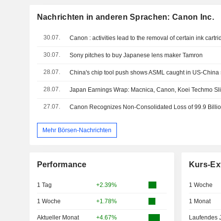
Nachrichten in anderen Sprachen: Canon Inc.
30.07.
30.07.
Sony pitches to buy Japanese lens maker Tamron
28.07.
China's chip tool push shows ASML caught in US-China
28.07.
Japan Earnings Wrap: Macnica, Canon, Koei Techmo Sl
27.07.
Mehr Börsen-Nachrichten
Performance
Kurs-Ex
1 Tag
+2.39%
1 Woche
1 Woche
+1.78%
1 Monat
Aktueller Monat
+4.67%
Laufendes 