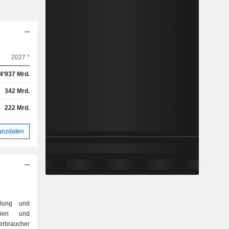
2027 *
4’937 Mrd.
342 Mrd.
222 Mrd.
anzdaten
llung und
lien und
rbraucher