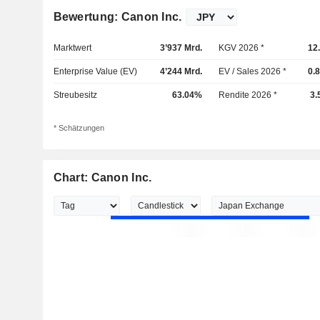
Bewertung: Canon Inc.
Marktwert
3’937 Mrd.
KGV 2026 *
12
Enterprise Value (EV)
4’244 Mrd.
EV / Sales 2026 *
0.
Streubesitz
63.04%
Rendite 2026 *
3.
* Schätzungen
Chart: Canon Inc.