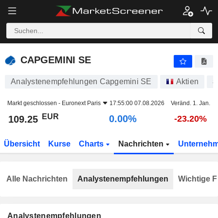
CAPGEMINI SE
109.25
€
0.00%
CAPGEMINI SE
Analystenempfehlungen Capgemini SE
Aktien
8
Markt geschlossen -
Euronext Paris
17:55:00 07.08.2026
Veränd. 1. Jan.
EUR
0.00%
109.25
-23.20%
Übersicht
Kurse
Charts
Nachrichten
Unterneh
Alle Nachrichten
Analystenempfehlungen
Wichtige F
Analystenempfehlungen