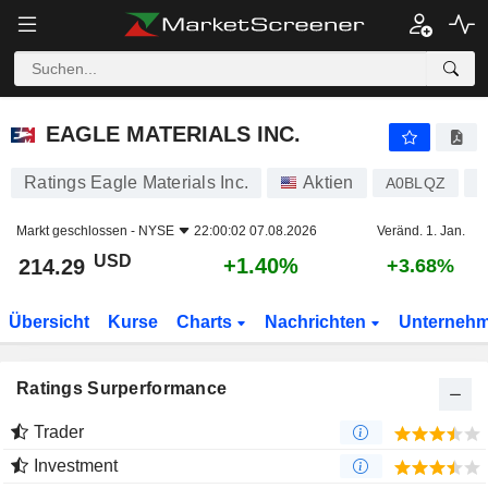
EAGLE MATERIALS INC.
214.29
$
+1.40%
EAGLE MATERIALS INC.
Ratings Eagle Materials Inc.
Aktien
A0BLQZ
U
Markt geschlossen -
NYSE
22:00:02 07.08.2026
Veränd. 1. Jan.
USD
+1.40%
214.29
+3.68%
Übersicht
Kurse
Charts
Nachrichten
Unterneh
Ratings Surperformance
Trader
Investment