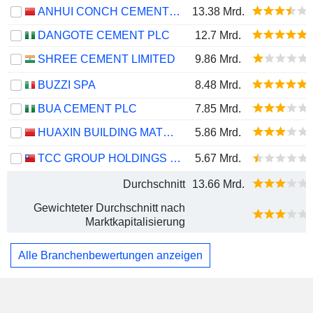
ANHUI CONCH CEMENT COMPANY LIMITED
13.38 Mrd.
DANGOTE CEMENT PLC
12.7 Mrd.
SHREE CEMENT LIMITED
9.86 Mrd.
BUZZI SPA
8.48 Mrd.
BUA CEMENT PLC
7.85 Mrd.
HUAXIN BUILDING MATERIALS GROUP CO., LTD.
5.86 Mrd.
TCC GROUP HOLDINGS CO., LTD.
5.67 Mrd.
Durchschnitt
13.66 Mrd.
Gewichteter Durchschnitt nach
Marktkapitalisierung
Alle Branchenbewertungen anzeigen