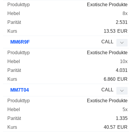
Exotische Produkte
8x
2.531
13.53
EUR
CALL
MM6R9F
Exotische Produkte
10x
4.031
6.860
EUR
CALL
MM7T04
Exotische Produkte
5x
1.335
40.57
EUR