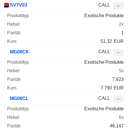
SV7V03
CALL
Exotische Produkte
2x
1
51.32
EUR
CALL
MG08CK
Exotische Produkte
5x
7.623
7.790
EUR
CALL
MG08CL
Exotische Produkte
6x
46.147