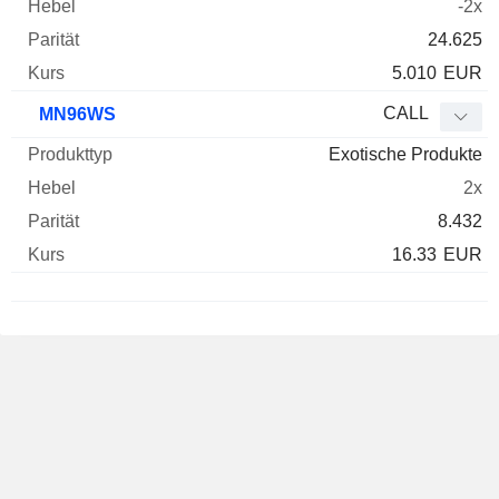
-2x
24.625
5.010
EUR
CALL
MN96WS
Exotische Produkte
2x
8.432
16.33
EUR