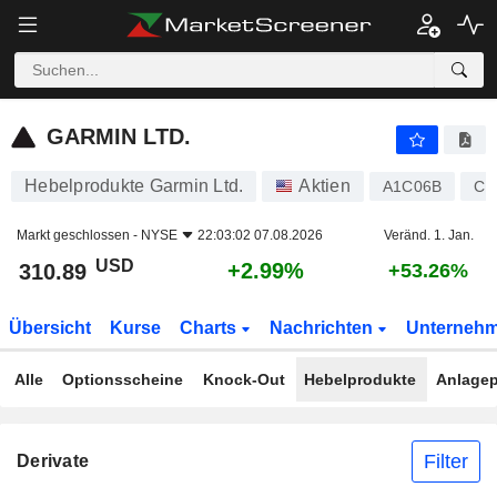
GARMIN LTD.
310.89
$
+2.99%
GARMIN LTD.
Hebelprodukte Garmin Ltd.
Aktien
A1C06B
CH
Markt geschlossen -
NYSE
22:03:02 07.08.2026
Veränd. 1. Jan.
USD
+2.99%
310.89
+53.26%
Übersicht
Kurse
Charts
Nachrichten
Unterneh
Alle
Optionsscheine
Knock-Out
Hebelprodukte
Anlagep
Filter
Derivate