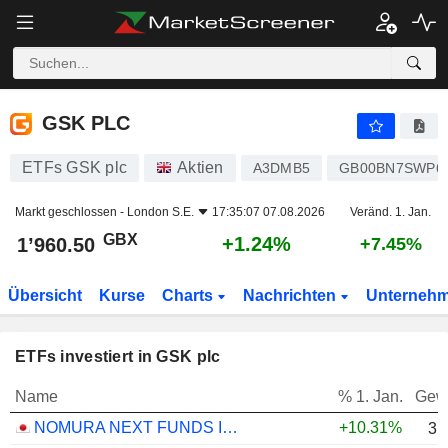
GSK PLC
1’960.50
p
+1.24%
GSK PLC
ETFs GSK plc
Aktien
A3DMB5
GB00BN7SWP6
Markt geschlossen -
London S.E.
17:35:07 07.08.2026
Veränd. 1. Jan.
GBX
+1.24%
1’960.50
+7.45%
Übersicht
Kurse
Charts
Nachrichten
Unterneh
ETFs investiert in GSK plc
Name
% 1. Jan.
Gew
NOMURA NEXT FUNDS INTERNATIONAL EQUITY MSCI-KOKUSAI (YEN-HEDGED) ETF - JPY
+10.31%
3.