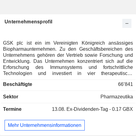
Unternehmensprofil
GSK plc ist ein im Vereinigten Königreich ansässiges
Biopharmaunternehmen. Zu den Geschäftsbereichen des
Unternehmens gehören der Vertrieb sowie Forschung und
Entwicklung. Das Unternehmen konzentriert sich auf die
Erforschung des Immunsystems und fortschrittliche
Technologien und investiert in vier therapeutische
Kernbereiche: Atemwegserkrankungen, Immunologie und
Beschäftigte
66’841
Entzündungen; Onkologie; das humane Immundefizienz-
Virus (HIV) sowie Infektionskrankheiten. Seine
Sektor
Pharmazeutika
Spezialmedikamente dienen der Vorbeugung und
Behandlung von Krankheiten, von Asthma, Krebs und HIV
Termine
13.08.
Ex-Dividenden-Tag - 0.17 GBX
bis hin zu Autoimmunerkrankungen wie Lupus. Zu den
allgemeinen Arzneimitteln gehören Inhalatoren für Asthma
und chronisch obstruktive Lungenerkrankung (COPD) sowie
Mehr Unternehmensinformationen
Antibiotika. Das Portfolio umfasst zudem Efimosfermin, ein
Analogon des Fibroblasten-Wachstumsfaktors 21 (FGF21),