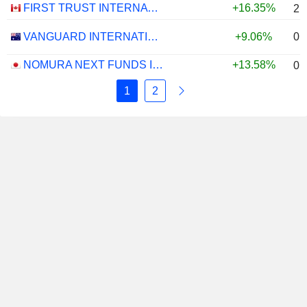
FIRST TRUST INTERNATIONAL CAPITAL STRENGTH ETF - CAD
+16.35%
2.
0.
VANGUARD INTERNATIONAL EQUITY INDEX FUNDS - VANGUARD FTSE ALL-WORLD EX-US ETF
+9.06%
NOMURA NEXT FUNDS INTERNATIONAL EQUITY MSCI-KOKUSAI (UNHEDGED) ETF - JPY
+13.58%
0.
1
2