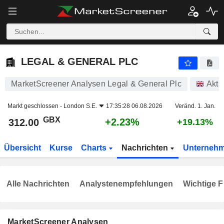
LEGAL & GENERAL PLC
312.00
p
+2.23%
LEGAL & GENERAL PLC
MarketScreener Analysen Legal & General Plc
Akti
Markt geschlossen -
London S.E.
17:35:28 06.08.2026
Veränd. 1. Jan.
GBX
+2.23%
312.00
+19.13%
Übersicht
Kurse
Charts
Nachrichten
Unterneh
Alle Nachrichten
Analystenempfehlungen
Wichtige F
MarketScreener Analysen