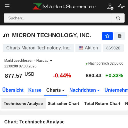
MICRON TECHNOLOGY, INC.
877.57
$
-0.44%
MICRON TECHNOLOGY, INC.
Charts Micron Technology, Inc.
Aktien
869020
Markt geschlossen -
Nasdaq
Nachbörslich
02:00:00
22:00:00 07.08.2026
USD
-0.44%
877.57
880.43
+0.33%
Übersicht
Kurse
Charts
Nachrichten
Unterneh
Technische Analyse
Statischer Chart
Total Return-Chart
N
Chart: Technische Analyse